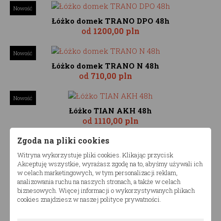
Nowość
Łóżko domek TRANO DPO 48h
od
1200,00 pln
Nowość
Łóżko domek TRANO N 48h
od
710,00 pln
Nowość
Łóżko TIAN AKH 48h
od
1110,00 pln
Zgoda na pliki cookies
Witryna wykorzystuje pliki cookies. Klikając przycisk
Łóżko TIAN 48h
Akceptuję wszystkie, wyrażasz zgodę na to, abyśmy używali ich
od
910,00 pln
w celach marketingowych, w tym personalizacji reklam,
analizowania ruchu na naszych stronach, a także w celach
biznesowych. Więcej informacji o wykorzystywanych plikach
cookies znajdziesz w naszej polityce prywatności.
Łóżko TIAN D 48h
od
910,00 pln