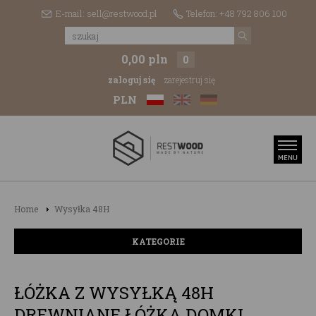
E-mail: sell@restwood.pl
Telefon: +48 792 806 100
0,00 pln
0
zaloguj się
zarejestruj się
PLN
Home
Wysyłka 48H
KATEGORIE
ŁÓŻKA Z WYSYŁKĄ 48H
DREWNIANE ŁÓŻKA DOMKI