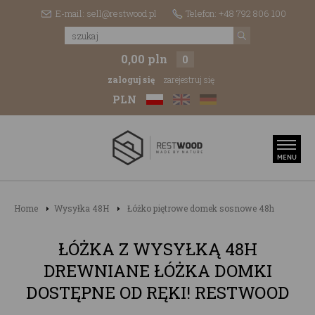
E-mail: sell@restwood.pl
Telefon: +48 792 806 100
0,00 pln
0
zaloguj się
zarejestruj się
PLN
Home
Wysyłka 48H
Łóżko piętrowe domek sosnowe 48h
ŁÓŻKA Z WYSYŁKĄ 48H
DREWNIANE ŁÓŻKA DOMKI
DOSTĘPNE OD RĘKI! RESTWOOD