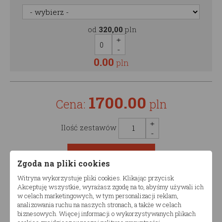
od
320,00
pln
0.00
pln
1700.00
Cena:
pln
Ilość zestawów
Zgoda na pliki cookies
Witryna wykorzystuje pliki cookies. Klikając przycisk
Akceptuję wszystkie, wyrażasz zgodę na to, abyśmy używali ich
Opis produktu
w celach marketingowych, w tym personalizacji reklam,
analizowania ruchu na naszych stronach, a także w celach
biznesowych. Więcej informacji o wykorzystywanych plikach
Łóżko piętrowe TRANO ROA P