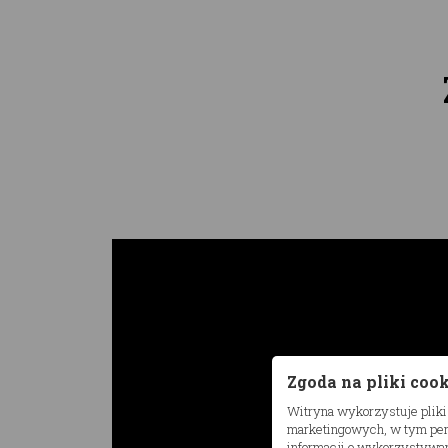
Zgoda na pliki coo
Witryna wykorzystuje pliki
marketingowych, w tym pers
informacji o wykorzystywan