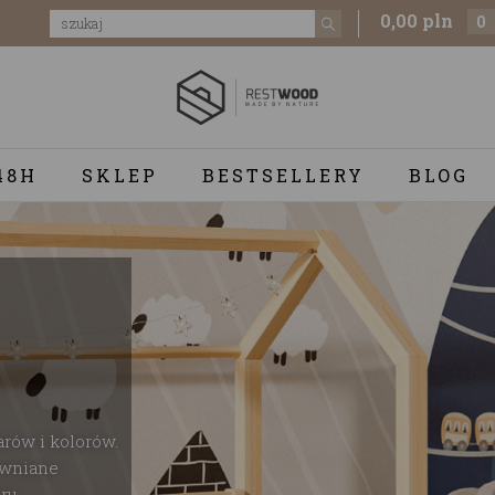
0,00 pln
0
48H
SKLEP
BESTSELLERY
BLOG