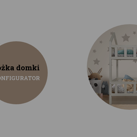
óżka domki
ONFIGURATOR