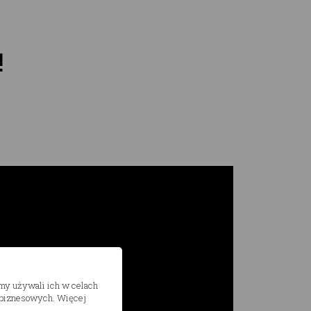
!
śmy używali ich w celach
h biznesowych. Więcej