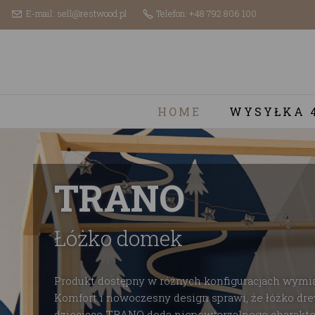
E-mail: sell@restwood.pl
Telefon: +48 792 806 100
HOME
WYSYŁKA 