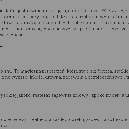
u, która jest równie inspirująca, co komfortowa. Wierzymy, 
miejscem do odpoczynku, ale także katalizatorem wyobraźni i 
ojektowana z myślą o różnorodnych potrzebach i marzeniach d
ności kierujemy się obok najwyższej jakości produktów i za
ści biznesu.
ci.
o snu. To magiczna przestrzeń, która staje się fortecą, stat
 najwyższej jakości drewna, zapewniają bezpieczeństwo i t
ysokiej jakości materac zapewnia zdrowy i spokojny sen, a 
a dziecięce są idealne dla każdego wieku, zapewniając bezpi
rza.