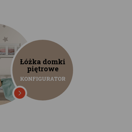
Łóżka domki
piętrowe
KONFIGURATOR