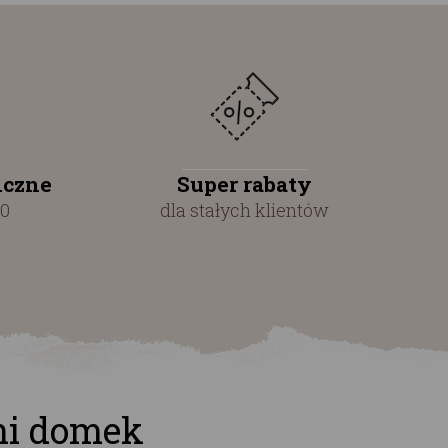
iczne
Super rabaty
00
dla stałych klientów
ni domek