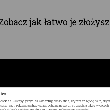
Zobacz jak łatwo je złożysz
kies
 cookies. Klikając przycisk Akceptuję wszystkie, wyrażasz zgodę na to, aby
onalizacji reklam, analizowania ruchu na naszych stronach, a także w celac
ych plikach cookies znajdziesz w naszej polityce prywatności.