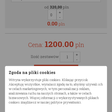
od
320,00
pln
0.00
pln
1200.00
Cena:
pln
Ilość zestawów
Zgoda na pliki cookies
Witryna wykorzystuje pliki cookies. Klikając przycisk
Akceptuję wszystkie, wyrażasz zgodę na to, abyśmy używali ich
Opis produktu
w celach marketingowych, w tym personalizacji reklam,
analizowania ruchu na naszych stronach, a także w celach
biznesowych. Więcej informacji o wykorzystywanych plikach
Łóżko drewniane dziecięce TIAN DPZ
cookies znajdziesz w naszej polityce prywatności.
Produkt dostępny w różnych konfiguracjach wymiarów.