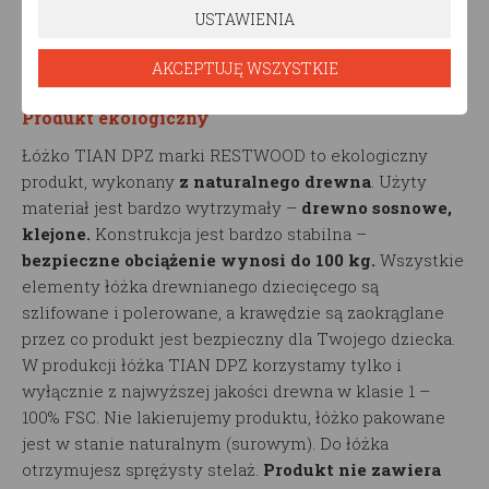
Komfort i nowoczesny design
sprawi, że łóżko
USTAWIENIA
drewniane dziecięce TIAN DPZ doda niepowtarzalnego
AKCEPTUJĘ WSZYSTKIE
charakteru pomieszczeniu, w którym go ustawisz.
Produkt ekologiczny
Łóżko TIAN DPZ marki RESTWOOD to ekologiczny
produkt, wykonany
z naturalnego drewna
. Użyty
materiał jest bardzo wytrzymały –
drewno sosnowe,
klejone.
Konstrukcja jest bardzo stabilna –
bezpieczne obciążenie wynosi do 100 kg.
Wszystkie
elementy łóżka drewnianego dziecięcego są
szlifowane i polerowane, a krawędzie są zaokrąglane
przez co produkt jest bezpieczny dla Twojego dziecka.
W produkcji łóżka TIAN DPZ korzystamy tylko i
wyłącznie z najwyższej jakości drewna w klasie 1 –
100% FSC. Nie lakierujemy produktu, łóżko pakowane
jest w stanie naturalnym (surowym). Do łóżka
otrzymujesz sprężysty stelaż.
Produkt nie zawiera