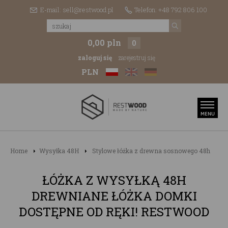
E-mail: sell@restwood.pl
Telefon: +48 792 806 100
0,00 pln
0
zaloguj się
zarejestruj się
PLN
Home
Wysyłka 48H
Stylowe łóżka z drewna sosnowego 48h
ŁÓŻKA Z WYSYŁKĄ 48H
DREWNIANE ŁÓŻKA DOMKI
DOSTĘPNE OD RĘKI! RESTWOOD