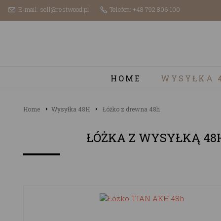
E-mail: sell@restwood.pl
Telefon: +48 792 806 100
HOME
WYSYŁKA 
Home
Wysyłka 48H
Łóżko z drewna 48h
ŁÓŻKA Z WYSYŁKĄ 48