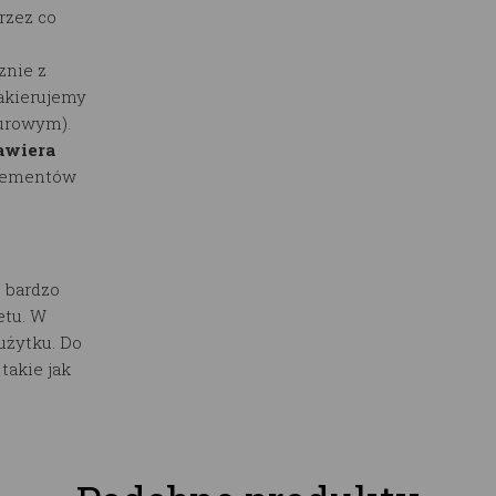
rzez co
znie z
lakierujemy
surowym).
awiera
elementów
 bardzo
etu. W
użytku. Do
akie jak