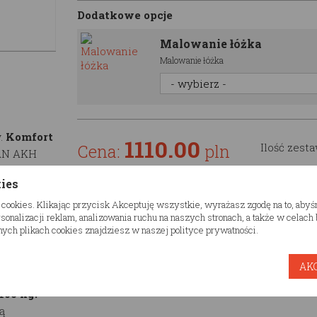
Dodatkowe opcje
Malowanie łóżka
Malowanie łóżka
.
Komfort
1110.00
Cena:
pln
Ilość zest
IAN AKH
którym go
kies
 cookies. Klikając przycisk Akceptuję wszystkie, wyrażasz zgodę na to, aby
onalizacji reklam, analizowania ruchu na naszych stronach, a także w celac
ych plikach cookies znajdziesz w naszej polityce prywatności.
dukt,
t bardzo
AK
 jest
100 kg.
ą