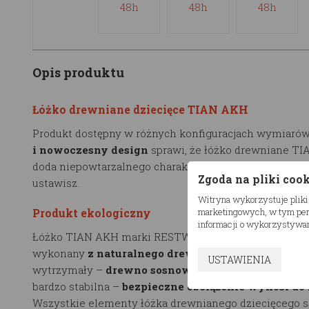
Opis produktu
Łóżko drewniane dziecięce TIAN AKH
Produkt dostępny w różnych konfiguracjach wymiarów
i nowoczesny design
sprawi, że łóżko drewniane T
doda niepowtarzalnego charakteru pomieszczeniu, w 
Zgoda na pliki coo
ustawisz.
Witryna wykorzystuje pliki
marketingowych, w tym pers
Produkt ekologiczny
informacji o wykorzystywan
Łóżko TIAN AKH marki RESTWOOD to ekologiczny pro
wykonany
z naturalnego drewna
. Użyty materiał jes
USTAWIENIA
wytrzymały –
drewno sosnowe, klejone.
Konstrukcja
bardzo stabilna –
bezpieczne obciążenie wynosi do 
Wszystkie elementy łóżka drewnianego dziecięcego s