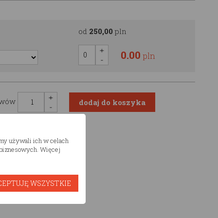
od
250,00
pln
0.00
pln
awów
śmy używali ich w celach
h biznesowych. Więcej
CEPTUJĘ WSZYSTKIE