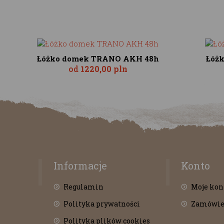
Łóżko domek TRANO AKH 48h
Łóż
od
1220,00 pln
Informacje
Konto
Regulamin
Moje kon
Polityka prywatności
Zamówie
Polityka plików cookies