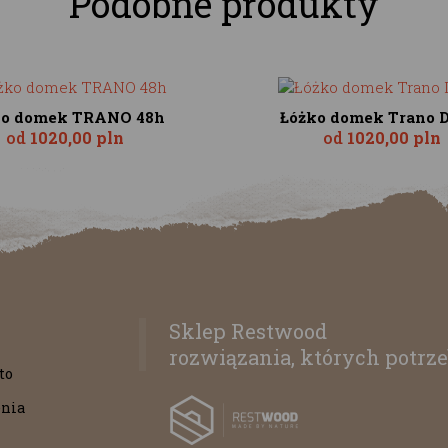
Podobne produkty
ko domek TRANO 48h
Łóżko domek Trano D
od
1020,00 pln
od
1020,00 pln
Sklep Restwood
rozwiązania, których potrze
to
nia