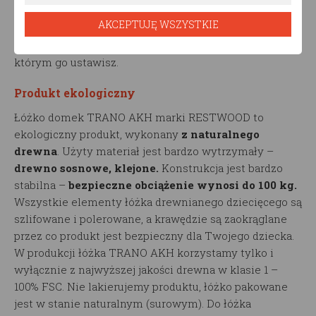
Komfort i nowoczesny design
sprawi, że łóżko
AKCEPTUJĘ WSZYSTKIE
drewniane dziecięce TRANO AKH doda
niepowtarzalnego charakteru pomieszczeniu, w
którym go ustawisz.
Produkt ekologiczny
Łóżko domek TRANO AKH marki RESTWOOD to
ekologiczny produkt, wykonany
z naturalnego
drewna
. Użyty materiał jest bardzo wytrzymały –
drewno sosnowe, klejone.
Konstrukcja jest bardzo
stabilna –
bezpieczne obciążenie wynosi do 100 kg.
Wszystkie elementy łóżka drewnianego dziecięcego są
szlifowane i polerowane, a krawędzie są zaokrąglane
przez co produkt jest bezpieczny dla Twojego dziecka.
W produkcji łóżka TRANO AKH korzystamy tylko i
wyłącznie z najwyższej jakości drewna w klasie 1 –
100% FSC. Nie lakierujemy produktu, łóżko pakowane
jest w stanie naturalnym (surowym). Do łóżka