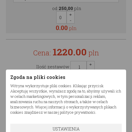
od
250,00
pln
0.00
pln
1220.00
Cena:
pln
Ilość zestawów
Zgoda na pliki cookies
Witryna wykorzystuje pliki cookies. Klikając przycisk
Akceptuję wszystkie, wyrażasz zgodę na to, abyśmy używali ich
w celach marketingowych, w tym personalizacji reklam,
analizowania ruchu na naszych stronach, a także w celach
Opis produktu
biznesowych. Więcej informacji o wykorzystywanych plikach
cookies znajdziesz w naszej polityce prywatności.
Łóżko drewniane dziecięce DOMEK TRANO AKH
USTAWIENIA
Produkt dostępny w różnych konfiguracjach wymiarów.