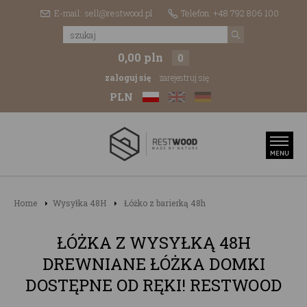
E-mail: sell@restwood.pl
Telefon: +48 792 806 100
0,00 pln
0
zaloguj się
zarejestruj się
PLN
Home
Wysyłka 48H
Łóżko z barierką 48h
ŁÓŻKA Z WYSYŁKĄ 48H
DREWNIANE ŁÓŻKA DOMKI
DOSTĘPNE OD RĘKI! RESTWOOD