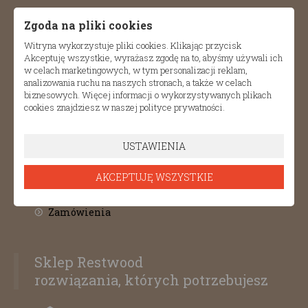
Zgoda na pliki cookies
Informacje
Witryna wykorzystuje pliki cookies. Klikając przycisk
Akceptuję wszystkie, wyrażasz zgodę na to, abyśmy używali ich
Regulamin
w celach marketingowych, w tym personalizacji reklam,
analizowania ruchu na naszych stronach, a także w celach
Polityka prywatności
biznesowych. Więcej informacji o wykorzystywanych plikach
cookies znajdziesz w naszej polityce prywatności.
Polityka plików cookies
USTAWIENIA
Konto
AKCEPTUJĘ WSZYSTKIE
Moje konto
Zamówienia
Sklep Restwood
rozwiązania, których potrzebujesz