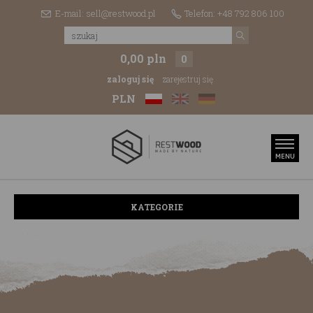
E-mail: sell@restwood.pl
Telefon: +48 792 806 100
0,00 pln
0
zaloguj się
zarejestruj się
PLN
KATEGORIE