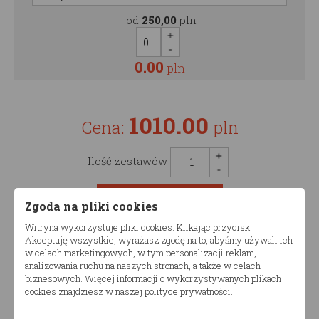
od
250,00
pln
0.00
pln
1010.00
Cena:
pln
Ilość zestawów
Zgoda na pliki cookies
Witryna wykorzystuje pliki cookies. Klikając przycisk
Akceptuję wszystkie, wyrażasz zgodę na to, abyśmy używali ich
Opis produktu
w celach marketingowych, w tym personalizacji reklam,
analizowania ruchu na naszych stronach, a także w celach
biznesowych. Więcej informacji o wykorzystywanych plikach
Łóżko drewniane dziecięce TIAN AP
cookies znajdziesz w naszej polityce prywatności.
Produkt dostępny w różnych konfiguracjach wymiarów.