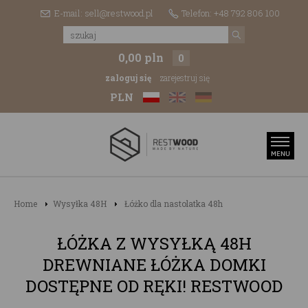
E-mail: sell@restwood.pl
Telefon: +48 792 806 100
0,00 pln
0
zaloguj się
zarejestruj się
PLN
Home
Wysyłka 48H
Łóżko dla nastolatka 48h
ŁÓŻKA Z WYSYŁKĄ 48H
DREWNIANE ŁÓŻKA DOMKI
DOSTĘPNE OD RĘKI! RESTWOOD