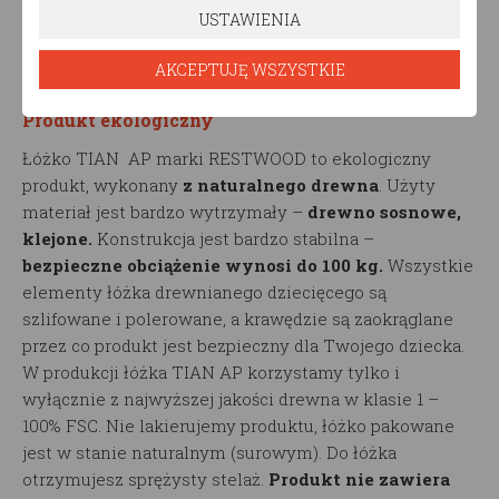
Komfort i nowoczesny design
sprawi, że łóżko
USTAWIENIA
drewniane dziecięce TIAN AP doda niepowtarzalnego
AKCEPTUJĘ WSZYSTKIE
charakteru pomieszczeniu, w którym go ustawisz.
Produkt ekologiczny
Łóżko TIAN AP marki RESTWOOD to ekologiczny
produkt, wykonany
z naturalnego drewna
. Użyty
materiał jest bardzo wytrzymały –
drewno sosnowe,
klejone.
Konstrukcja jest bardzo stabilna –
bezpieczne obciążenie wynosi do 100 kg.
Wszystkie
elementy łóżka drewnianego dziecięcego są
szlifowane i polerowane, a krawędzie są zaokrąglane
przez co produkt jest bezpieczny dla Twojego dziecka.
W produkcji łóżka TIAN AP korzystamy tylko i
wyłącznie z najwyższej jakości drewna w klasie 1 –
100% FSC. Nie lakierujemy produktu, łóżko pakowane
jest w stanie naturalnym (surowym). Do łóżka
otrzymujesz sprężysty stelaż.
Produkt nie zawiera