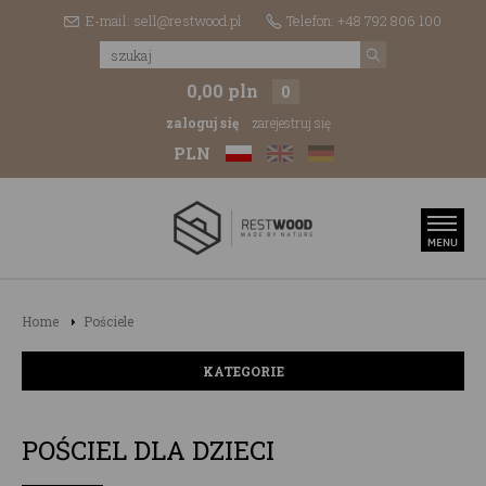
E-mail: sell@restwood.pl
Telefon: +48 792 806 100
0,00 pln
0
zaloguj się
zarejestruj się
PLN
Home
Pościele
KATEGORIE
POŚCIEL DLA DZIECI