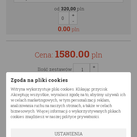
od
320,00
pln
0.00
pln
1580.00
Cena:
pln
Ilość zestawów
Zgoda na pliki cookies
Witryna wykorzystuje pliki cookies. Klikając przycisk
Akceptuję wszystkie, wyrażasz zgodę na to, abyśmy używali ich
w celach marketingowych, w tym personalizacji reklam,
analizowania ruchu na naszych stronach, a także w celach
Opis produktu
biznesowych. Więcej informacji o wykorzystywanych plikach
cookies znajdziesz w naszej polityce prywatności.
Łóżko piętrowe TIAN ROA P
USTAWIENIA
Produkt dostępny w różnych konfiguracjach wymiarów.