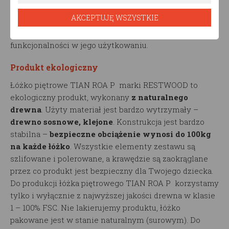
Komfort i nowoczesny design
sprawi, że łóżko
AKCEPTUJĘ WSZYSTKIE
piętrowe TIAN ROA P doda zarówno niepowtarzalnego
charakteru pomieszczeniu, w którym go ustawisz oraz
funkcjonalności w jego użytkowaniu.
Produkt ekologiczny
Łóżko piętrowe TIAN ROA P marki RESTWOOD to
ekologiczny produkt, wykonany
z naturalnego
drewna
. Użyty materiał jest bardzo wytrzymały –
drewno sosnowe, klejone
. Konstrukcja jest bardzo
stabilna –
bezpieczne obciążenie wynosi do 100kg
na każde łóżko
. Wszystkie elementy zestawu są
szlifowane i polerowane, a krawędzie są zaokrąglane
przez co produkt jest bezpieczny dla Twojego dziecka.
Do produkcji łóżka piętrowego TIAN ROA P korzystamy
tylko i wyłącznie z najwyższej jakości drewna w klasie
1 – 100% FSC. Nie lakierujemy produktu, łóżko
pakowane jest w stanie naturalnym (surowym). Do