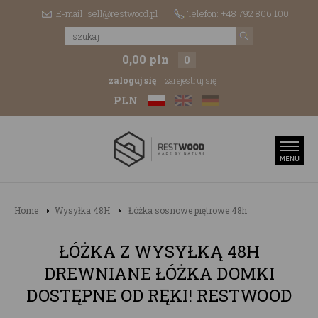
E-mail: sell@restwood.pl
Telefon: +48 792 806 100
0,00 pln
0
zaloguj się
zarejestruj się
PLN
Home
Wysyłka 48H
Łóżka sosnowe piętrowe 48h
ŁÓŻKA Z WYSYŁKĄ 48H
DREWNIANE ŁÓŻKA DOMKI
DOSTĘPNE OD RĘKI! RESTWOOD