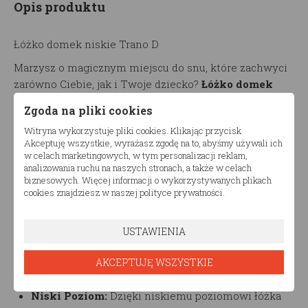
Opis produktu
Łóżko domek niskie Trano D
Marzysz o magicznym miejscu do snu, które zachwyci
zarówno Ciebie, jak i Twoje dziecko?
Łóżko domek
niskie Tradno D
to doskonały wybór! To wyjątkowe
Zgoda na pliki cookies
łóżko łączy w sobie funkcjonalność, wygodę i
Witryna wykorzystuje pliki cookies. Klikając przycisk
niepowtarzalny design, który przeniesie Cię do świata
Akceptuję wszystkie, wyrażasz zgodę na to, abyśmy używali ich
bajek.
w celach marketingowych, w tym personalizacji reklam,
analizowania ruchu na naszych stronach, a także w celach
biznesowych. Więcej informacji o wykorzystywanych plikach
Główne cechy niskiego łóżka domek:
cookies znajdziesz w naszej polityce prywatności.
Design:
Łóżko domek niskie
jest zaprojektowane w
formie uroczego domku, co nadaje mu
USTAWIENIA
niepowtarzalny urok i przyciąga uwagę zarówno
dzieci, jak i dorosłych. To idealne miejsce do
AKCEPTUJĘ WSZYSTKIE
zabawy i wypoczynku.
Niski Poziom:
Dzięki niskiemu poziomowi łóżka