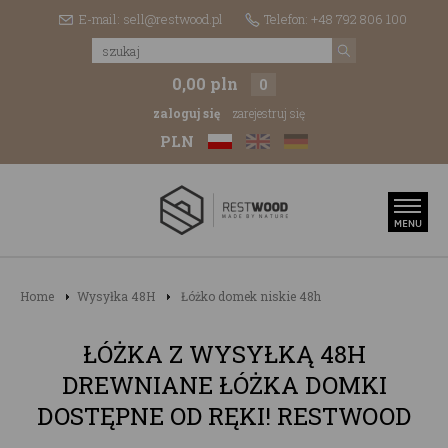
E-mail: sell@restwood.pl
Telefon: +48 792 806 100
0,00 pln
0
zaloguj się
zarejestruj się
PLN
Home
Wysyłka 48H
Łóżko domek niskie 48h
ŁÓŻKA Z WYSYŁKĄ 48H
DREWNIANE ŁÓŻKA DOMKI
DOSTĘPNE OD RĘKI! RESTWOOD