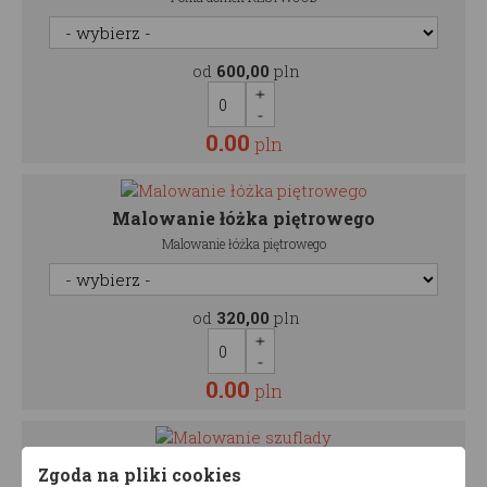
od
600,00
pln
0.00
pln
Malowanie łóżka piętrowego
Malowanie łóżka piętrowego
od
320,00
pln
0.00
pln
Malowanie szuflady
Zgoda na pliki cookies