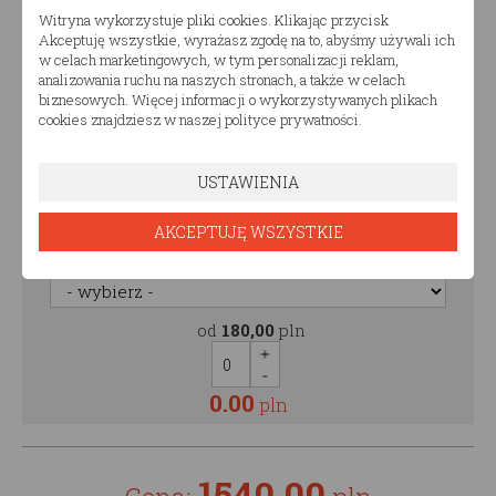
Malowanie szuflady
Witryna wykorzystuje pliki cookies. Klikając przycisk
Akceptuję wszystkie, wyrażasz zgodę na to, abyśmy używali ich
w celach marketingowych, w tym personalizacji reklam,
od
250,00
pln
analizowania ruchu na naszych stronach, a także w celach
biznesowych. Więcej informacji o wykorzystywanych plikach
cookies znajdziesz w naszej polityce prywatności.
0.00
pln
USTAWIENIA
Malowanie półki
AKCEPTUJĘ WSZYSTKIE
Malowanie półki
od
180,00
pln
0.00
pln
1540.00