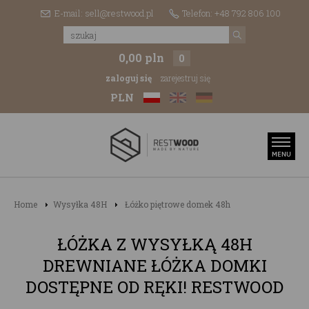
E-mail: sell@restwood.pl
Telefon: +48 792 806 100
0,00 pln
0
zaloguj się
zarejestruj się
PLN
Home
Wysyłka 48H
Łóżko piętrowe domek 48h
ŁÓŻKA Z WYSYŁKĄ 48H
DREWNIANE ŁÓŻKA DOMKI
DOSTĘPNE OD RĘKI! RESTWOOD