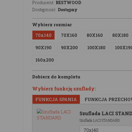
Producent:
RESTWOOD
Dostępność:
Dostępny
Wybierz rozmiar
70x140
70X160
80X160
80X180
90X190
90X200
100X180
100X19
160x200
Dobierz do kompletu
Wybierz funkcję szuflady:
FUNKCJA SPANIA
FUNKCJA PRZECH
Szuflada LACI STAN
Szuflada LACI STANDARD