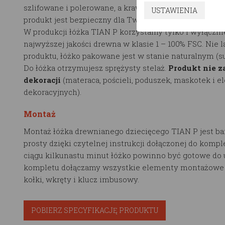
szlifowane i polerowane, a krawędzie są zaokrąglane p
USTAWIENIA
produkt jest bezpieczny dla Twojego dziecka.
W produkcji łóżka TIAN P korzystamy tylko i wyłączni
najwyższej jakości drewna w klasie 1 – 100% FSC. Nie 
produktu, łóżko pakowane jest w stanie naturalnym (
Do łóżka otrzymujesz sprężysty stelaż.
Produkt nie z
dekoracji
(materaca, pościeli, poduszek, maskotek i 
dekoracyjnych).
Montaż
Montaż łóżka drewnianego dziecięcego TIAN P jest ba
prosty dzięki czytelnej instrukcji dołączonej do kompl
ciągu kilkunastu minut łóżko powinno być gotowe do 
kompletu dołączamy wszystkie elementy montażowe t
kołki, wkręty i klucz imbusowy.
POBIERZ SPECYFIKACJĘ PRODUKTU