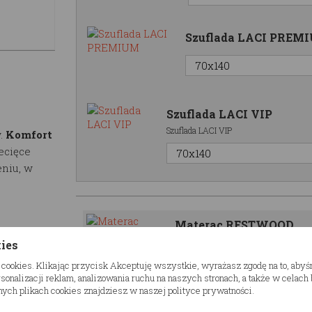
Szuflada LACI PREM
Szuflada LACI VIP
Szuflada LACI VIP
.
Komfort
ecięce
niu, w
Materac RESTWOOD
t,
Materac RESTWOOD
kies
t bardzo
 cookies. Klikając przycisk Akceptuję wszystkie, wyrażasz zgodę na to, aby
 jest
onalizacji reklam, analizowania ruchu na naszych stronach, a także w celac
100 kg.
ych plikach cookies znajdziesz w naszej polityce prywatności.
ą