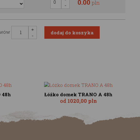
0.00
pln
awów
 48h
Łóżko domek TRANO A 48h
od
1020,00 pln