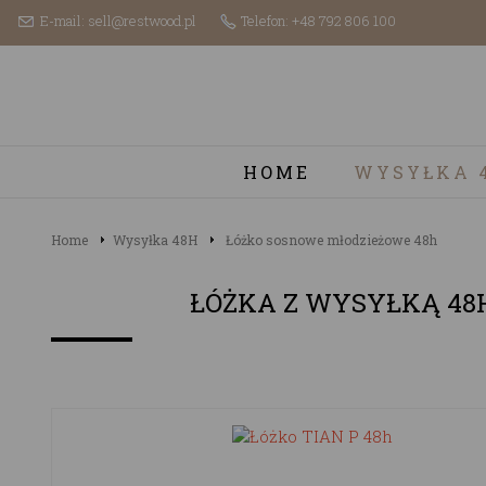
E-mail: sell@restwood.pl
Telefon: +48 792 806 100
HOME
WYSYŁKA 
Home
Wysyłka 48H
Łóżko sosnowe młodzieżowe 48h
ŁÓŻKA Z WYSYŁKĄ 48