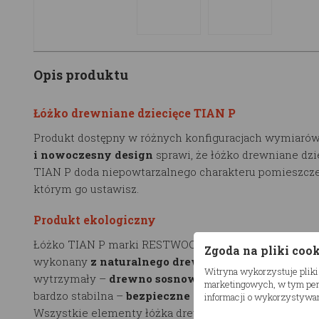
Opis produktu
Łóżko drewniane dziecięce TIAN P
Produkt dostępny w różnych konfiguracjach wymiarów
i nowoczesny design
sprawi, że łóżko drewniane dzi
TIAN P doda niepowtarzalnego charakteru pomieszcze
którym go ustawisz.
Produkt ekologiczny
Łóżko TIAN P marki RESTWOOD to ekologiczny produk
Zgoda na pliki coo
wykonany
z naturalnego drewna
. Użyty materiał jes
Witryna wykorzystuje pliki
wytrzymały –
drewno sosnowe, klejone.
Konstrukcja
marketingowych, w tym pers
bardzo stabilna –
bezpieczne obciążenie wynosi do 
informacji o wykorzystywan
Wszystkie elementy łóżka drewnianego dziecięcego s