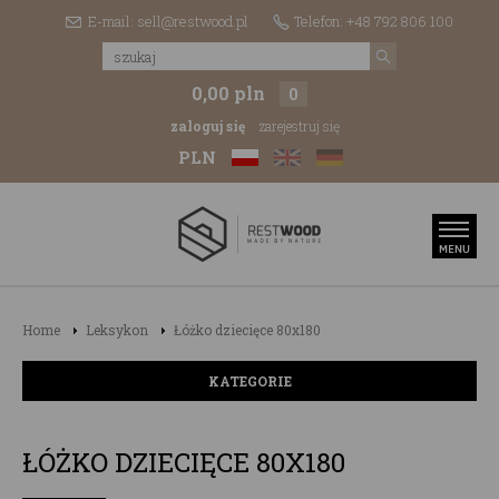
E-mail: sell@restwood.pl
Telefon: +48 792 806 100
0,00 pln
0
zaloguj się
zarejestruj się
PLN
Home
Leksykon
Łóżko dziecięce 80x180
KATEGORIE
ŁÓŻKO DZIECIĘCE 80X180