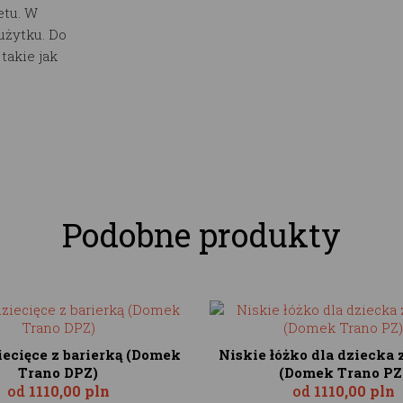
etu. W
użytku. Do
akie jak
Podobne produkty
iecięce z barierką (Domek
Niskie łóżko dla dziecka 
Trano DPZ)
(Domek Trano PZ
od
1110,00 pln
od
1110,00 pln