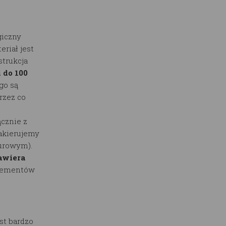
iczny
eriał jest
trukcja
 do 100
go są
rzez co
cznie z
lakierujemy
surowym).
awiera
elementów
st bardzo