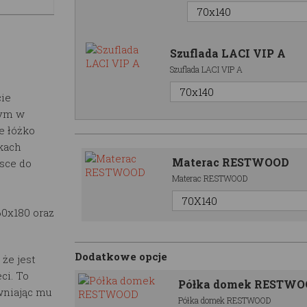
Szuflada LACI VIP A
Szuflada LACI VIP A
cie
tym w
e łóżko
kach
Materac RESTWOOD
jsce do
Materac RESTWOOD
60x180 oraz
Dodatkowe opcje
że jest
ci. To
Półka domek RESTW
wniając mu
Półka domek RESTWOOD