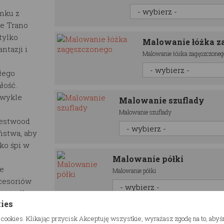
mku z
ce Trano
tylko
Malowanie łóżka z
ntazji i
Malowanie łóżka zagęszczoneg
łego
łość.
zwykle
Malowanie szuflady
Malowanie szuflady
Restwood
ństwa, aby
cko śpi w
Malowanie półki
re
Malowanie półki
cesoriów
 porządku
kies
 cookies. Klikając przycisk Akceptuję wszystkie, wyrażasz zgodę na to, aby