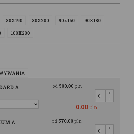
80X190
80X200
90x160
90X180
0
100X200
OWYWANIA
od
500,00
pln
NDARD A
0.00
pln
od
570,00
pln
MIUM A