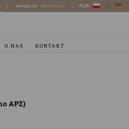
PLN
zaloguj się
zarejestruj się
O NAS
KONTAKT
no APZ)