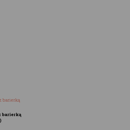
z barierką
)