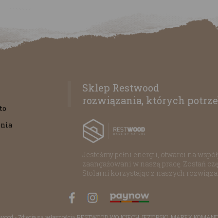
Sklep Restwood
rozwiązania, których potrze
to
nia
Jesteśmy pełni energii, otwarci na współp
zaangażowani w naszą pracę. Zostań czę
Stolarni korzystając z naszych rozwiąz
stwood - Zdjęcia są własnością RESTWOOD WOJCIECH JEZIORSKI, MAREK KOMA