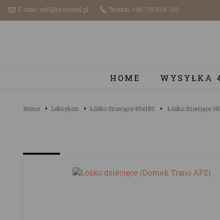
E-mail: sell@restwood.pl
Telefon: +48 792 806 100
HOME
WYSYŁKA 
Home
Leksykon
Łóżko dziecięce 80x180
Łóżko dziecięce 16