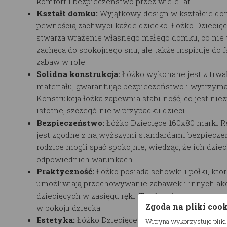
komfort i bezpieczeństwo przez wiele lat.
Kształt domku:
Wyjątkowy design w kształcie do
pewnością zachwyci każde dziecko. Łóżko Dziecię
stwarza wrażenie własnego małego domku, co nie 
zachęca do spokojnego snu, ale także inspiruje do fa
zabaw w role.
Solidna konstrukcja:
Łóżko wykonane jest z trwa
materiału, gwarantując bezpieczeństwo i wytrzyma
Konstrukcja łóżka zapewnia stabilność, co jest nie
istotne, szczególnie w przypadku dzieci.
Bezpieczeństwo:
Łóżko Dziecięce 160x80 marki 
jest zgodne z najwyższymi standardami bezpiecze
rodzice mogli spać spokojnie, wiedząc, że ich dzie
odpowiednich warunkach.
Praktyczność:
Łóżko posiada schowki i półki, któ
umożliwiają przechowywanie zabawek i innych ak
dziecięcych w zasięgu ręki. To ułatwia utrzymanie
Zgoda na pliki coo
w pokoju dziecka.
Estetyka:
Łóżko Dziecięce 160x80 jest nie tylko
Witryna wykorzystuje pliki