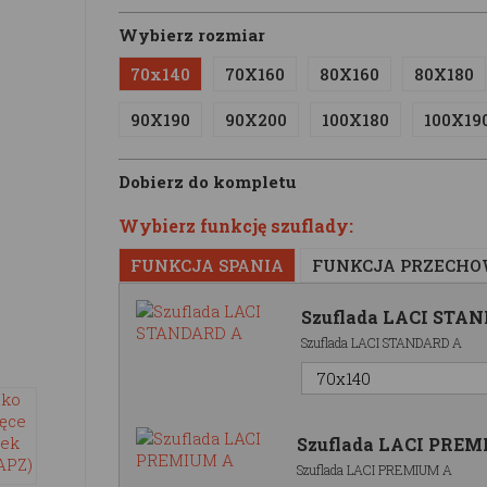
Wybierz rozmiar
70x140
70X160
80X160
80X180
90X190
90X200
100X180
100X19
Dobierz do kompletu
Wybierz funkcję szuflady:
FUNKCJA SPANIA
FUNKCJA PRZECH
Szuflada LACI STA
Szuflada LACI STANDARD A
Szuflada LACI PRE
Szuflada LACI PREMIUM A