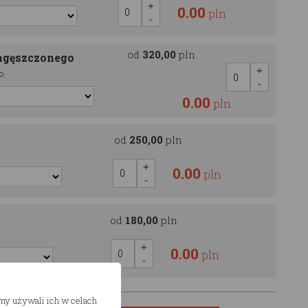
0.00
pln
od
320,00
pln
agęszczonego
o
0.00
pln
od
250,00
pln
0.00
pln
od
180,00
pln
0.00
pln
śmy używali ich w celach