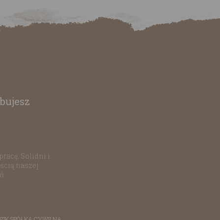
bujesz
racę. Solidni i
ścią naszej
ań
NDZIK SPÓŁKA CYWILNA