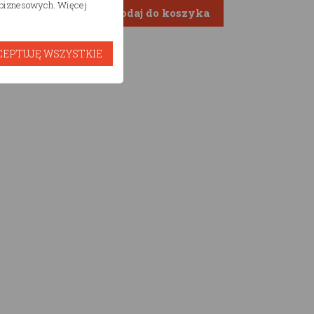
h biznesowych. Więcej
awów
CEPTUJĘ WSZYSTKIE