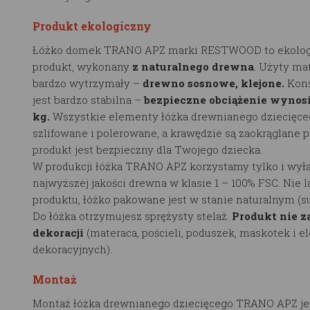
Produkt ekologiczny
Łóżko domek TRANO APZ marki RESTWOOD to ekolog
produkt, wykonany
z naturalnego drewna
. Użyty mat
bardzo wytrzymały –
drewno sosnowe, klejone.
Kons
jest bardzo stabilna –
bezpieczne obciążenie wynosi
kg.
Wszystkie elementy łóżka drewnianego dziecięce
szlifowane i polerowane, a krawędzie są zaokrąglane p
produkt jest bezpieczny dla Twojego dziecka.
W produkcji łóżka TRANO APZ korzystamy tylko i wyłą
najwyższej jakości drewna w klasie 1 – 100% FSC. Nie 
produktu, łóżko pakowane jest w stanie naturalnym (
Do łóżka otrzymujesz sprężysty stelaż.
Produkt nie z
dekoracji
(materaca, pościeli, poduszek, maskotek i 
dekoracyjnych).
Montaż
Montaż łóżka drewnianego dziecięcego TRANO APZ je