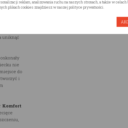
1130.00
onalizacji reklam, analizowania ruchu na naszych stronach, a także w celac
 przyjemna
Cena:
pln
Ilość zest
ych plikach cookies znajdziesz w naszej polityce prywatności.
u każdemu
AK
z
ucent
a uniknąć
doskonały
iecku nie
 miejsce do
tworzyć i
ym
.
Komfort
ecięce
szczeniu,