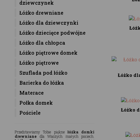
dziewczynek
Łóżko drewniane
Łóżko dla dziewczynki
Łóż
Łóżko dziecięce podwójne
Łóżko dla chłopca
Łóżko piętrowe domek
Łóżko piętrowe
Szuflada pod łóżko
Łóżko dl
Barierka do łóżka
Materace
Połka domek
Łóżko d
Pościele
Przedstawiamy Tobie piękne
łóżka domki
drewniane
dla Waszych małych pociech.