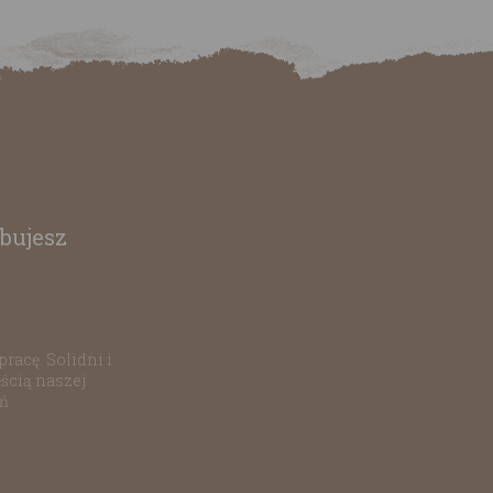
bujesz
racę. Solidni i
ścią naszej
ań