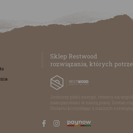
Sklep Restwood
rozwiązania, których potrze
to
nia
Jesteśmy pełni energii, otwarci na współp
zaangażowani w naszą pracę. Zostań czę
Stolarni korzystając z naszych rozwiąz