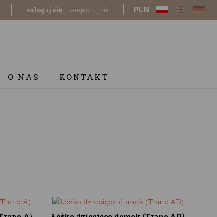
PLN
zaloguj się
zarejestruj się
O NAS
KONTAKT
Trano A)
Łóżko dziecięce domek (Trano AD)