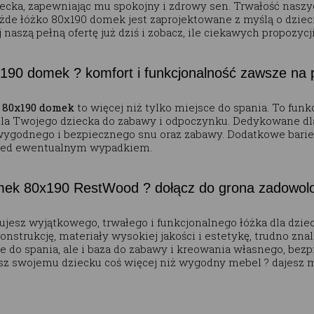
ecka, zapewniając mu spokojny i zdrowy sen. Trwałość nasz
ażde łóżko 80x190 domek jest zaprojektowane z myślą o dziec
j naszą pełną ofertę już dziś i zobacz, ile ciekawych propozy
190 domek ? komfort i funkcjonalność zawsze na 
 80x190 domek
to więcej niż tylko miejsce do spania. To funk
dla Twojego dziecka do zabawy i odpoczynku. Dedykowane dla 
wygodnego i bezpiecznego snu oraz zabawy. Dodatkowe barie
rzed ewentualnym wypadkiem.
ek 80x190 RestWood ? dołącz do grona zadowolo
ujesz wyjątkowego, trwałego i funkcjonalnego łóżka dla dzie
nstrukcję, materiały wysokiej jakości i estetykę, trudno zn
ce do spania, ale i baza do zabawy i kreowania własnego, be
esz swojemu dziecku coś więcej niż wygodny mebel ? dajesz m