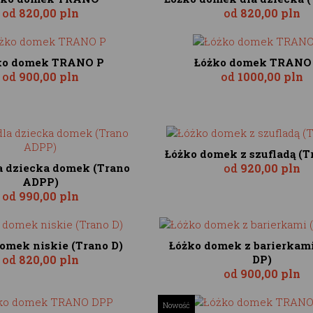
od
820,00 pln
od
820,00 pln
ko domek TRANO P
Łóżko domek TRANO
od
900,00 pln
od
1000,00 pln
Łóżko domek z szufladą (T
a dziecka domek (Trano
od
920,00 pln
ADPP)
od
990,00 pln
omek niskie (Trano D)
Łóżko domek z barierkami
od
820,00 pln
DP)
od
900,00 pln
Nowość