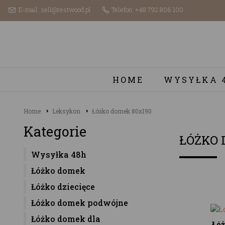
E-mail: sell@restwood.pl
Telefon: +48 792 806 100
HOME
WYSYŁKA 
Home
Leksykon
Łóżko domek 80x190
Kategorie
ŁÓŻKO 
Wysyłka 48h
Łóżko domek
Łóżko dziecięce
Łóżko domek podwójne
Łóżko domek dla
Łó