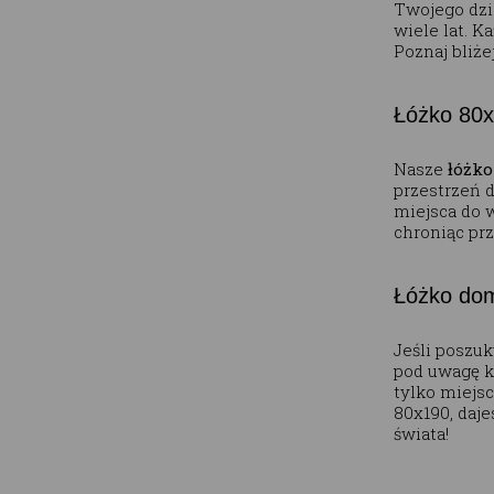
Twojego dzi
wiele lat. K
Poznaj bliże
Łóżko 80x
Nasze
łóżko
przestrzeń 
miejsca do 
chroniąc p
Łóżko dom
Jeśli poszuk
pod uwagę ko
tylko miejs
80x190, daj
świata!