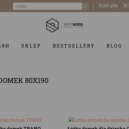
0,00 pln
0
48H
SKLEP
BESTSELLERY
BLOG
DOMEK 80X190
żko domek TRANO
Łóżko domek dla dziecka (