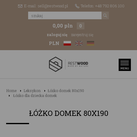
E-mail: sell@restwood.pl
Telefon: +48 792 806 100
0,00 pln
0
zaloguj się
zarejestruj się
PLN
Home
Leksykon
Łóżko domek 80x190
Łóżko dla dziecka domek
ŁÓŻKO DOMEK 80X190