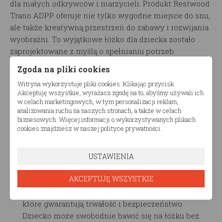
dla małych odkrywców i marzycieli. Produkt Restwood
Trano ADPP oferuje nie tylko wygodne miejsce do snu,
ale także kreatywną przestrzeń do zabawy i rozwijania
wyobraźni. To wyjątkowe łóżko dla dziecka zostało
zaprojektowane z myślą o spełnianiu potrzeb
najmłodszych, jednocześnie dodając uroku i stylu do
Zgoda na pliki cookies
dziecięcego pokoju.
Witryna wykorzystuje pliki cookies. Klikając przycisk
Akceptuję wszystkie, wyrażasz zgodę na to, abyśmy używali ich
Główne cechy produktu:
w celach marketingowych, w tym personalizacji reklam,
analizowania ruchu na naszych stronach, a także w celach
biznesowych. Więcej informacji o wykorzystywanych plikach
Design w formie domku:
Łóżko dla dziecka domek
cookies znajdziesz w naszej polityce prywatności.
zostało wykonane z dbałością o detale, aby
stworzyć realistyczny domek, który zapewni
dziecku przyjemność z przebywania w swoim
USTAWIENIA
własnym magicznym miejscu.
AKCEPTUJĘ WSZYSTKIE
Solidna konstrukcja:
Łóżko zostało
wyprodukowane z wysokiej jakości materiałów,
które gwarantują trwałość i bezpieczeństwo.
Dziecko może swobodnie bawić się na łóżku bez