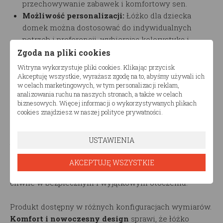
przechowywanie zabawek i komfortowy sen.
Możliwość personalizacji:
Łóżko dla dziecka
domek można dostosować do indywidualnych
potrzeb i preferencji, wybierając kolorystykę i
dodatki.
Zgoda na pliki cookies
Łatwy montaż:
Łóżko jest łatwe w montażu, dzięki
Witryna wykorzystuje pliki cookies. Klikając przycisk
czemu rodzice mogą szybko stworzyć wymarzoną
Akceptuję wszystkie, wyrażasz zgodę na to, abyśmy używali ich
w celach marketingowych, w tym personalizacji reklam,
przestrzeń dla swojego dziecka.
analizowania ruchu na naszych stronach, a także w celach
biznesowych. Więcej informacji o wykorzystywanych plikach
Łóżko dla dziecka domek
to nie tylko mebel, ale
cookies znajdziesz w naszej polityce prywatności.
również inspirująca przestrzeń, która pomoże dziecku
rozwijać wyobraźnię, kreatywność i poczucie
USTAWIENIA
bezpieczeństwa. Model
Łóżka dla dziecka Trano
ADPP
to idealne rozwiązanie dla każdego rodzica,
AKCEPTUJĘ WSZYSTKIE
który chce zapewnić swojemu dziecku niezapomniane
chwile w bezpiecznym i wyjątkowym otoczeniu.
Produkt dostępny w różnych konfiguracjach wymiarów.
Komfort i nowoczesny design
sprawi, że łóżko