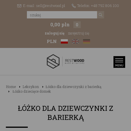
E-mail: sell@restwood.pl
Telefon: +48 792 806 100
0,00 pln
0
zaloguj się
zarejestruj się
PLN
Home
Leksykon
Łóżko dla dziewczynki z barierką
Łóżko dziecięce domek
ŁÓŻKO DLA DZIEWCZYNKI Z
BARIERKĄ