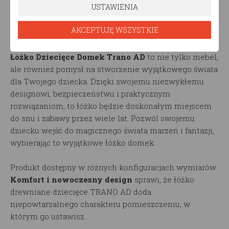
USTAWIENIA
wnętrz. Jego estetyczny wygląd sprawi, że stanie
się ono nie tylko miejscem do spania, ale także
AKCEPTUJĘ WSZYSTKIE
dekoracyjnym elementem pokoju dziecka.
Łóżko Dziecięce Domek Trano AD
to nie tylko mebel,
ale również pomysł na stworzenie wyjątkowego świata
dla Twojego dziecka. Dzięki swojemu niezwykłemu
designowi, bezpieczeństwu i praktycznym
rozwiązaniom, to łóżko będzie doskonałym miejscem
do snu i zabawy przez wiele lat. Pozwól swojemu
dziecku wejść do magicznego świata marzeń i fantazji,
wybierając to wyjątkowe łóżko domek.
Produkt dostępny w różnych konfiguracjach wymiarów.
Komfort i nowoczesny design
sprawi, że łóżko
drewniane dziecięce TRANO AD doda
niepowtarzalnego charakteru pomieszczeniu, w
którym go ustawisz.