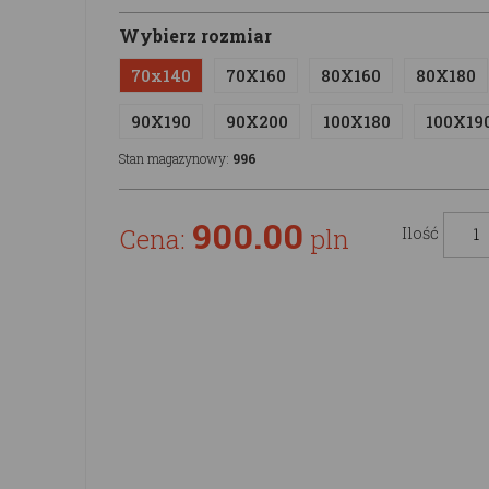
Wybierz rozmiar
70x140
70X160
80X160
80X180
90X190
90X200
100X180
100X19
Stan magazynowy:
996
900.00
Cena:
pln
Ilość