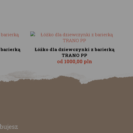
 barierką
Łóżko dla dziewczynki z barierką
TRANO PP
od
1000,00 pln
bujesz