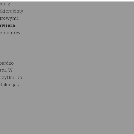
nie z
lakierujemy
surowym).
awiera
elementów
bardzo
etu. W
użytku. Do
akie jak