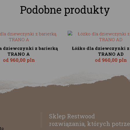
Podobne produkty
a dziewczynki z barierką
Łóżko dla dziewczynki z
TRANO A
TRANO AD
od
960,00 pln
od
960,00 pln
Sklep Restwood
rozwiązania, których potrze
to