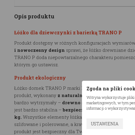
Opis produktu
Łóżko dla dziewczynki z barierką TRANO P
Produkt dostępny w różnych konfiguracjach wymiarów
i nowoczesny design
sprawi, że łóżko drewniane dzi
TRANO P doda niepowtarzalnego charakteru pomieszc
którym go ustawisz.
Produkt ekologiczny
Łóżko domek TRANO P marki RESTWOOD to ekologic
Zgoda na pliki coo
produkt, wykonany
z naturalnego drewna
. Użyty mat
Witryna wykorzystuje pliki
bardzo wytrzymały –
drewno sosnowe, klejone.
Kons
marketingowych, w tym pers
informacji o wykorzystywan
jest bardzo stabilna –
bezpieczne obciążenie wynosi
kg.
Wszystkie elementy łóżka drewnianego dziecięce
USTAWIENIA
szlifowane i polerowane, a krawędzie są zaokrąglane p
produkt jest bezpieczny dla Twojego dziecka.