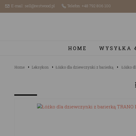
E-mail: sell@restwood.pl
Telefon: +48 792 806 100
HOME
WYSYŁKA 
Home
Leksykon
Łóżko dla dziewczynki z barierką
Łóżko dl