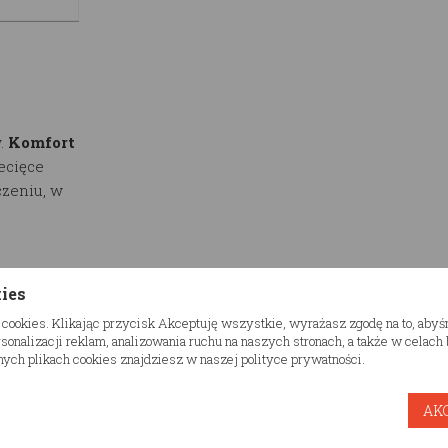
.
Komfort
ecięce
zeniu, w
zny
kies
eriał jest
 cookies. Klikając przycisk Akceptuję wszystkie, wyrażasz zgodę na to, aby
trukcja
onalizacji reklam, analizowania ruchu na naszych stronach, a także w celac
ych plikach cookies znajdziesz w naszej polityce prywatności.
 do 100
go są
AK
rzez co