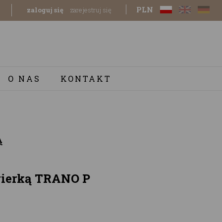
PLN
zaloguj się
zarejestruj się
O NAS
KONTAKT
Ą
rierką TRANO P