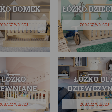
ŻKO DOMEK
ŁÓŻKO DZIEC
ZOBACZ WIĘCEJ
ZOBACZ WIĘCEJ
ŁÓŻKO
ŁÓŻKO DL
REWNIANE
DZIEWCZYN
ZOBACZ WIĘCEJ
ZOBACZ WIĘCEJ