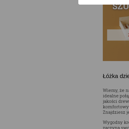
SZU
Łóżka dzi
Wiemy, że n
idealne połą
jakości dre
komfortowy 
Znajdziesz j
Wygodny kre
zaczyna swoj