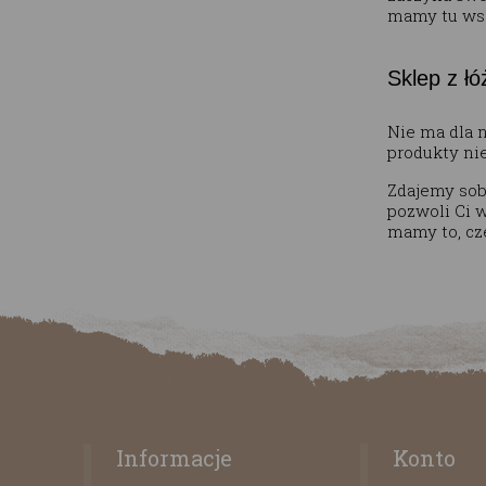
mamy tu wsz
Sklep z ł
Nie ma dla 
produkty ni
Zdajemy sobi
pozwoli Ci w
mamy to, cze
Informacje
Konto