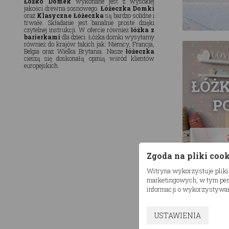
Łóżko Domek
wykonane jest z wysokiej
jakości drewna sosnowego.
Łóżeczka Domki
oraz
Klasyczne Łóżeczka
są bardzo solidne i
trwałe. Składanie jest banalnie proste dzięki
czytelnej instrukcji. W ofercie również
łóżka z
barierkami
dla dzieci. Łóżka domki wysyłamy
również do krajów takich jak: Niemcy, Francja,
Belgia oraz Wielka Brytania. Nasze
łóżeczka
cieszą się doskonałą opinią wśród klientów
europejskich.
ŁÓŻK
P
Zgoda na pliki coo
Witryna wykorzystuje pliki
marketingowych, w tym pers
informacji o wykorzystywan
USTAWIENIA