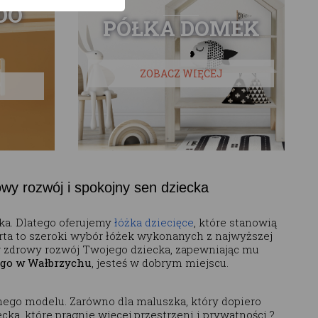
DO
PÓŁKA DOMEK
ZOBACZ WIĘCEJ
wy rozwój i spokojny sen dziecka
cka. Dlatego oferujemy
łóżka dziecięce
, które stanowią
erta to szeroki wybór łóżek wykonanych z najwyższej
ą w zdrowy rozwój Twojego dziecka, zapewniając mu
ego w Wałbrzychu
, jesteś w dobrym miejscu.
go modelu. Zarówno dla maluszka, który dopiero
ka, które pragnie więcej przestrzeni i prywatności ?