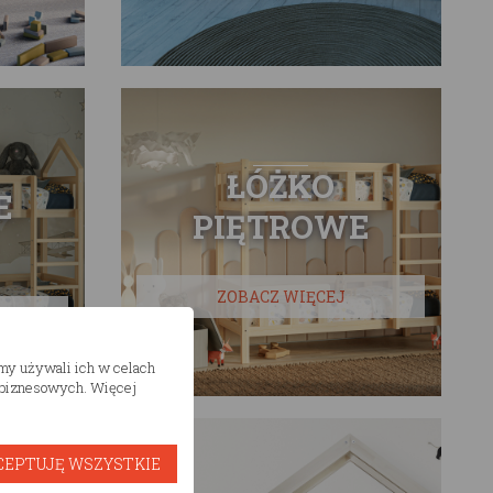
ŁÓŻKO
E
PIĘTROWE
ZOBACZ WIĘCEJ
śmy używali ich w celach
h biznesowych. Więcej
CEPTUJĘ WSZYSTKIE