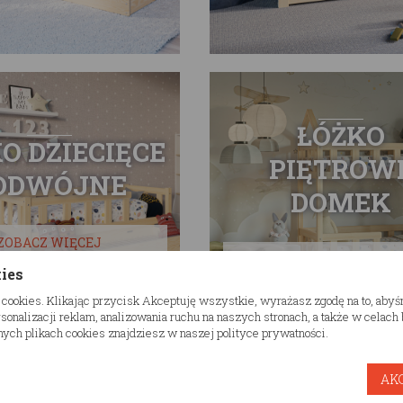
ŁÓŻKO
O DZIECIĘCE
PIĘTROW
ODWÓJNE
DOMEK
ZOBACZ WIĘCEJ
ZOBACZ WIĘCEJ
kies
 cookies. Klikając przycisk Akceptuję wszystkie, wyrażasz zgodę na to, aby
onalizacji reklam, analizowania ruchu na naszych stronach, a także w celac
ych plikach cookies znajdziesz w naszej polityce prywatności.
AK