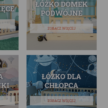
ŁÓŻKO DOMEK
IĘCE
PODWÓJNE
ZOBACZ WIĘCEJ
A
ŁÓŻKO DLA
KI
CHŁOPCA
ZOBACZ WIĘCEJ