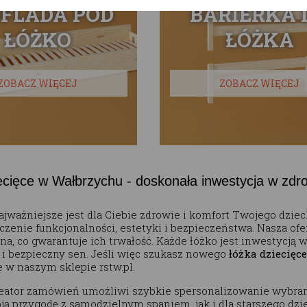
FLADA POD
BARIERKA 
ŁÓŻKO
ŁÓŻKA
ZOBACZ WIĘCEJ
ZOBACZ WIĘCEJ
ecięce w Wałbrzychu - doskonała inwestycja w zdro
ajważniejsze jest dla Ciebie zdrowie i komfort Twojego dzie
czenie funkcjonalności, estetyki i bezpieczeństwa. Nasza of
wna, co gwarantuje ich trwałość. Każde łóżko jest inwestycj
i bezpieczny sen. Jeśli więc szukasz nowego
łóżka dziecięc
e w naszym sklepie rstw.pl.
ator zamówień umożliwi szybkie spersonalizowanie wybrane
ą przygodę z samodzielnym spaniem, jak i dla starszego dziec