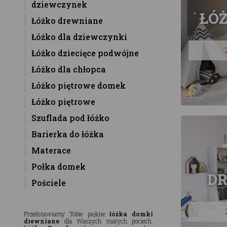
dziewczynek
ŁÓ
Łóżko drewniane
Łóżko dla dziewczynki
Łóżko dziecięce podwójne
Łóżko dla chłopca
Łóżko piętrowe domek
Łóżko piętrowe
Szuflada pod łóżko
Barierka do łóżka
Materace
Połka domek
D
Pościele
Przedstawiamy Tobie piękne
łóżka domki
drewniane
dla Waszych małych pociech.