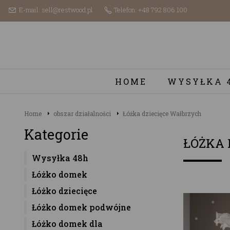
E-mail: sell@restwood.pl
Telefon: +48 792 806 100
HOME
WYSYŁKA 
Home
obszar działalności
Łóżka dziecięce Wałbrzych
Kategorie
ŁÓŻKA 
Wysyłka 48h
Łóżko domek
Łóżko dziecięce
Łóżko domek podwójne
Łóżko domek dla