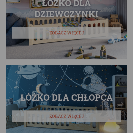
ŁÓŻKO DLA
DZIEWCZYNKI
ZOBACZ WIĘCEJ
ŁÓŻKO DLA CHŁOPCA
ZOBACZ WIĘCEJ