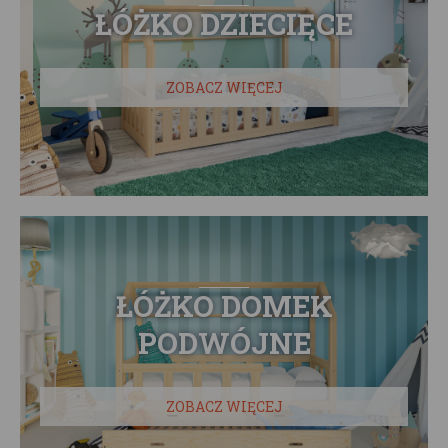
ŁÓŻKO DZIECIĘCE
ZOBACZ WIĘCEJ
ŁÓŻKO DOMEK
PODWÓJNE
ZOBACZ WIĘCEJ