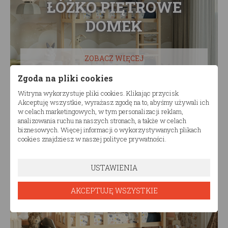
ŁÓŻKO PIĘTROWE
DOMEK
ZOBACZ WIĘCEJ
Zgoda na pliki cookies
Witryna wykorzystuje pliki cookies. Klikając przycisk
Akceptuję wszystkie, wyrażasz zgodę na to, abyśmy używali ich
w celach marketingowych, w tym personalizacji reklam,
analizowania ruchu na naszych stronach, a także w celach
biznesowych. Więcej informacji o wykorzystywanych plikach
cookies znajdziesz w naszej polityce prywatności.
ŁÓŻKO PIĘTROWE
USTAWIENIA
AKCEPTUJĘ WSZYSTKIE
ZOBACZ WIĘCEJ