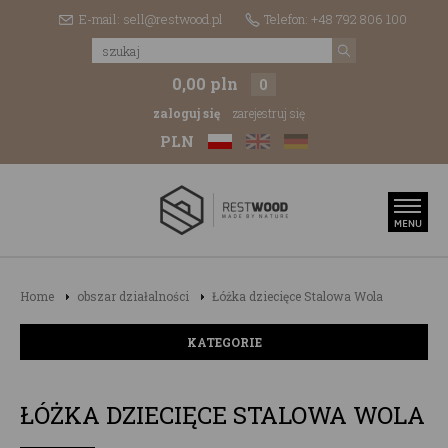
E-mail: sell@restwood.pl
Telefon: +48 792 806 100
0,00 pln
0
zaloguj się
zarejestruj się
PLN
Home
obszar działalności
Łóżka dziecięce Stalowa Wola
KATEGORIE
ŁÓŻKA DZIECIĘCE STALOWA WOLA