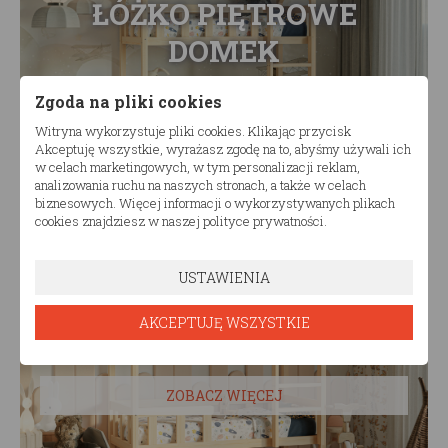
ŁÓŻKO PIĘTROWE
DOMEK
Zgoda na pliki cookies
ZOBACZ WIĘCEJ
Witryna wykorzystuje pliki cookies. Klikając przycisk
Akceptuję wszystkie, wyrażasz zgodę na to, abyśmy używali ich
w celach marketingowych, w tym personalizacji reklam,
analizowania ruchu na naszych stronach, a także w celach
biznesowych. Więcej informacji o wykorzystywanych plikach
cookies znajdziesz w naszej polityce prywatności.
USTAWIENIA
ŁÓŻKO PIĘTROWE
AKCEPTUJĘ WSZYSTKIE
ZOBACZ WIĘCEJ