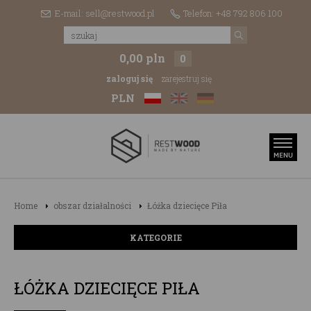
E-mail: sell@restwood.pl
Telefon: +48 792 806 100
0,00 pln
0
zaloguj się
zarejestruj się
PLN
Home
obszar działalności
Łóżka dziecięce Piła
KATEGORIE
ŁÓŻKA DZIECIĘCE PIŁA