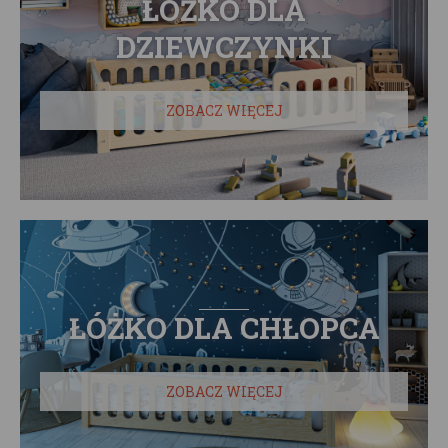
ŁÓŻKO DLA
DZIEWCZYNKI
ZOBACZ WIĘCEJ
ŁÓŻKO DLA CHŁOPCA
ZOBACZ WIĘCEJ