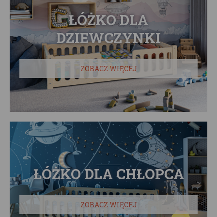
ŁÓŻKO DLA
DZIEWCZYNKI
ZOBACZ WIĘCEJ
ŁÓŻKO DLA CHŁOPCA
ZOBACZ WIĘCEJ