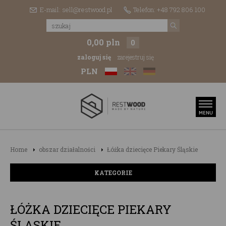
E-mail: sell@restwood.pl
Telefon: +48 792 806 100
0,00 pln
0
zaloguj się
zarejestruj się
PLN
Home
obszar działalności
Łóżka dziecięce Piekary Śląskie
KATEGORIE
ŁÓŻKA DZIECIĘCE PIEKARY
ŚLĄSKIE