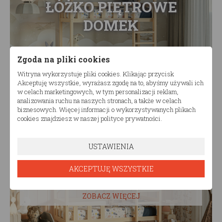
ŁÓŻKO PIĘTROWE
DOMEK
ZOBACZ WIĘCEJ
Zgoda na pliki cookies
Witryna wykorzystuje pliki cookies. Klikając przycisk
Akceptuję wszystkie, wyrażasz zgodę na to, abyśmy używali ich
w celach marketingowych, w tym personalizacji reklam,
analizowania ruchu na naszych stronach, a także w celach
biznesowych. Więcej informacji o wykorzystywanych plikach
cookies znajdziesz w naszej polityce prywatności.
USTAWIENIA
ŁÓŻKO PIĘTROWE
AKCEPTUJĘ WSZYSTKIE
ZOBACZ WIĘCEJ