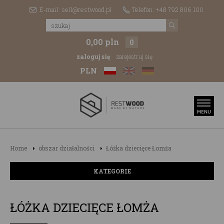
E-mail: sell@restwood.pl
Telefon: +48 792 806 100
0,00 pln
0
zaloguj się
zarejestruj się
PLN
Home
obszar działalności
Łóżka dziecięce Łomża
KATEGORIE
ŁÓŻKA DZIECIĘCE ŁOMŻA