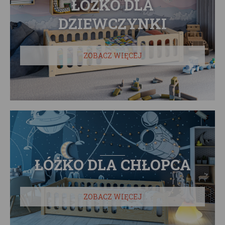
ŁÓŻKO DLA
DZIEWCZYNKI
ZOBACZ WIĘCEJ
ŁÓŻKO DLA CHŁOPCA
ZOBACZ WIĘCEJ