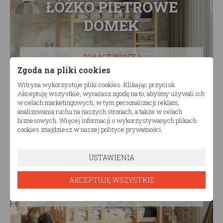
ŁÓŻKO PIĘTROWE
DOMEK
ZOBACZ WIĘCEJ
Zgoda na pliki cookies
Witryna wykorzystuje pliki cookies. Klikając przycisk
Akceptuję wszystkie, wyrażasz zgodę na to, abyśmy używali ich
w celach marketingowych, w tym personalizacji reklam,
analizowania ruchu na naszych stronach, a także w celach
biznesowych. Więcej informacji o wykorzystywanych plikach
cookies znajdziesz w naszej polityce prywatności.
USTAWIENIA
ŁÓŻKO PIĘTROWE
AKCEPTUJĘ WSZYSTKIE
ZOBACZ WIĘCEJ