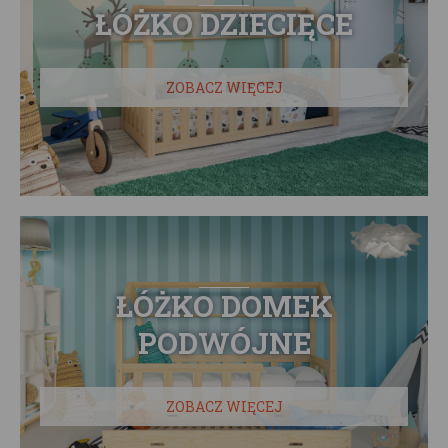
ŁÓŻKO DZIECIĘCE
ZOBACZ WIĘCEJ
ŁÓŻKO DOMEK
PODWÓJNE
ZOBACZ WIĘCEJ