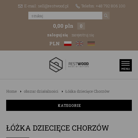
E-mail: sell@restwood.pl
Telefon: +48 792 806 100
0,00 pln
0
zaloguj się
zarejestruj się
PLN
Home
obszar działalności
Łóżka dziecięce Chorzów
KATEGORIE
ŁÓŻKA DZIECIĘCE CHORZÓW