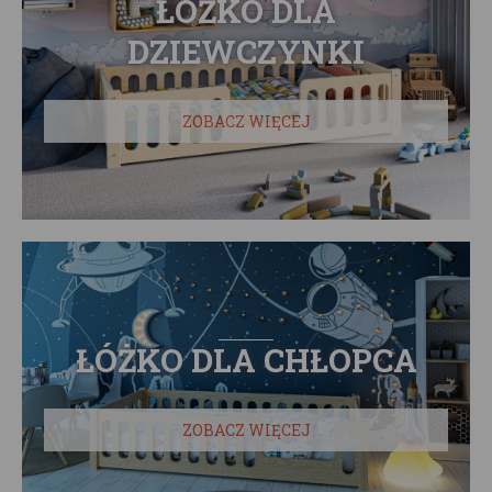
ŁÓŻKO DLA
DZIEWCZYNKI
ZOBACZ WIĘCEJ
ŁÓŻKO DLA CHŁOPCA
ZOBACZ WIĘCEJ