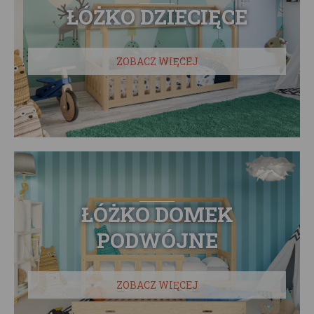
ŁÓŻKO DZIECIĘCE
ZOBACZ WIĘCEJ
ŁÓŻKO DOMEK
PODWÓJNE
ZOBACZ WIĘCEJ