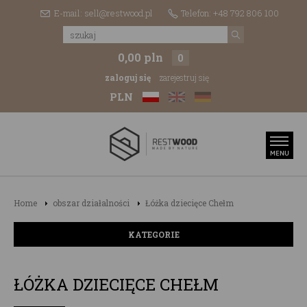
E-mail: sell@restwood.pl
Telefon: +48 792 806 100
0,00 pln
0
zaloguj się
zarejestruj się
PLN
Home
obszar działalności
Łóżka dziecięce Chełm
KATEGORIE
ŁÓŻKA DZIECIĘCE CHEŁM