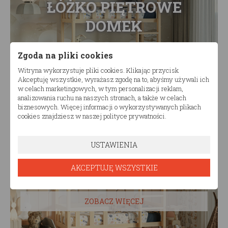
ŁÓŻKO PIĘTROWE
DOMEK
Zgoda na pliki cookies
ZOBACZ WIĘCEJ
Witryna wykorzystuje pliki cookies. Klikając przycisk
Akceptuję wszystkie, wyrażasz zgodę na to, abyśmy używali ich
w celach marketingowych, w tym personalizacji reklam,
analizowania ruchu na naszych stronach, a także w celach
biznesowych. Więcej informacji o wykorzystywanych plikach
cookies znajdziesz w naszej polityce prywatności.
USTAWIENIA
ŁÓŻKO PIĘTROWE
AKCEPTUJĘ WSZYSTKIE
ZOBACZ WIĘCEJ