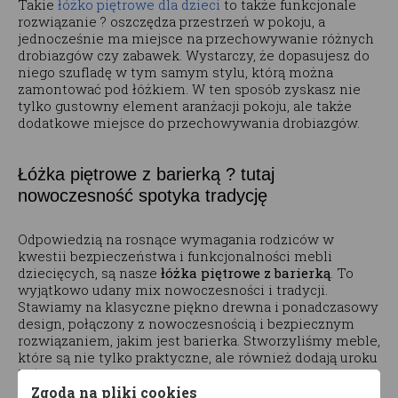
Takie
łóżko piętrowe dla dzieci
to także funkcjonale
rozwiązanie ? oszczędza przestrzeń w pokoju, a
jednocześnie ma miejsce na przechowywanie różnych
drobiazgów czy zabawek. Wystarczy, że dopasujesz do
niego szufladę w tym samym stylu, którą można
zamontować pod łóżkiem. W ten sposób zyskasz nie
tylko gustowny element aranżacji pokoju, ale także
dodatkowe miejsce do przechowywania drobiazgów.
Łóżka piętrowe z barierką ? tutaj
nowoczesność spotyka tradycję
Odpowiedzią na rosnące wymagania rodziców w
kwestii bezpieczeństwa i funkcjonalności mebli
dziecięcych, są nasze
łóżka piętrowe z barierką
. To
wyjątkowo udany mix nowoczesności i tradycji.
Stawiamy na klasyczne piękno drewna i ponadczasowy
design, połączony z nowoczesnością i bezpiecznym
rozwiązaniem, jakim jest barierka. Stworzyliśmy meble,
które są nie tylko praktyczne, ale również dodają uroku
każdemu dziecięcemu pokoikowi.
Zgoda na pliki cookies