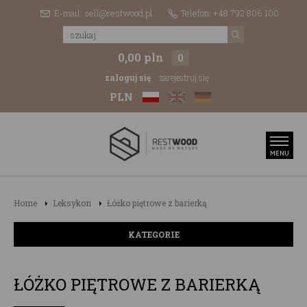
E-mail: sell@restwood.pl
Telefon: +48 792 806 100
0,00 pln
0
zaloguj się
zarejestruj się
PLN
Home
Leksykon
Łóżko piętrowe z barierką
KATEGORIE
ŁÓŻKO PIĘTROWE Z BARIERKĄ