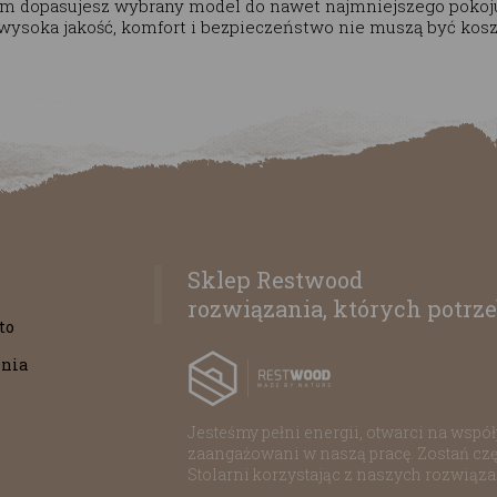
 dopasujesz wybrany model do nawet najmniejszego pokoj
 wysoka jakość, komfort i bezpieczeństwo nie muszą być kosz
Sklep Restwood
rozwiązania, których potrze
to
nia
Jesteśmy pełni energii, otwarci na współp
zaangażowani w naszą pracę. Zostań czę
Stolarni korzystając z naszych rozwiąz