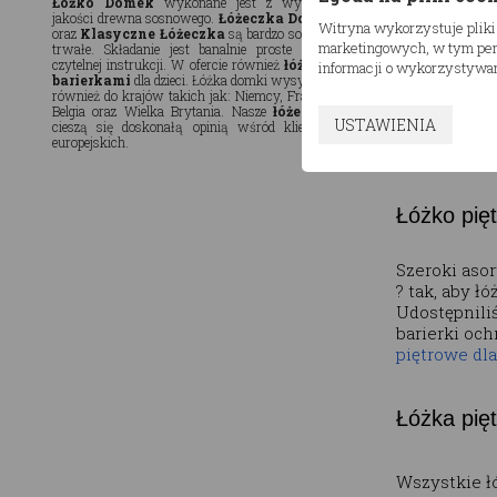
Łóżko Domek
wykonane jest z wysokiej
bezpieczeńs
jakości drewna sosnowego.
Łóżeczka Domki
Witryna wykorzystuje pliki
oraz
Klasyczne Łóżeczka
są bardzo solidne i
Stabilna ko
marketingowych, w tym pers
trwałe. Składanie jest banalnie proste dzięki
czytelnej instrukcji. W ofercie również
łóżka z
informacji o wykorzystywan
chwieje się 
barierkami
dla dzieci. Łóżka domki wysyłamy
również do krajów takich jak: Niemcy, Francja,
Każdy model
Belgia oraz Wielka Brytania. Nasze
łóżeczka
USTAWIENIA
cieszą się doskonałą opinią wśród klientów
bezpieczeńs
europejskich.
dziewczynk
Łóżko pię
Szeroki aso
? tak, aby ł
Udostępniliś
barierki oc
piętrowe dla
Łóżka pię
Wszystkie łó