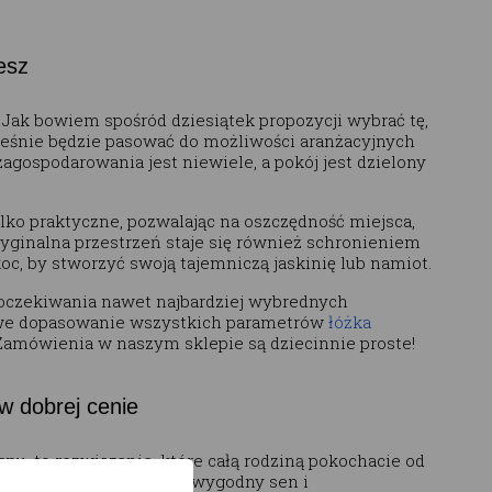
esz
Jak bowiem spośród dziesiątek propozycji wybrać tę,
cześnie będzie pasować do możliwości aranżacyjnych
zagospodarowania jest niewiele, a pokój jest dzielony
tylko praktyczne, pozwalając na oszczędność miejsca,
oryginalna przestrzeń staje się również schronieniem
c, by stworzyć swoją tajemniczą jaskinię lub namiot.
 oczekiwania nawet najbardziej wybrednych
atwe dopasowanie wszystkich parametrów
łóżka
. Zamówienia w naszym sklepie są dziecinnie proste!
w dobrej cenie
epu, to rozwiązanie, które całą rodziną pokochacie od
cje zapewniają nie tylko wygodny sen i