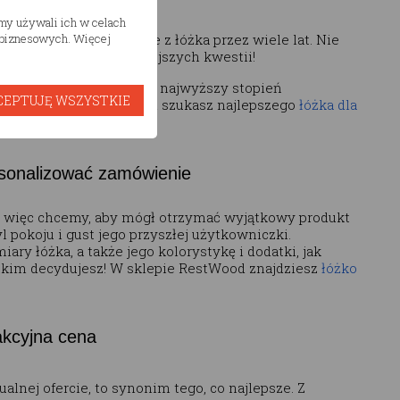
yjny każdego pokoju.
śmy używali ich w celach
ezpieczne korzystanie z łóżka przez wiele lat. Nie
h biznesowych. Więcej
rzecież jedną z najważniejszych kwestii!
ych testów, aby zapewnić najwyższy stopień
CEPTUJĘ WSZYSTKIE
ięc stwierdzić, że jeśli szukasz najlepszego
łóżka dla
rsonalizować zamówienie
y, więc chcemy, aby mógł otrzymać wyjątkowy produkt
 pokoju i gust jego przyszłej użytkowniczki.
y łóżka, a także jego kolorystykę i dodatki, jak
ystkim decydujesz! W sklepie RestWood znajdziesz
łóżko
.
akcyjna cena
alnej ofercie, to synonim tego, co najlepsze. Z