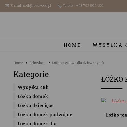
E-mail: sell@restwood.pl
Telefon: +48 792 806 100
HOME
WYSYŁKA 
Home
Leksykon
Łóżko piętrowe dla dziewczynek
Kategorie
ŁÓŻKO 
Wysyłka 48h
Łóżko domek
Łóżko dziecięce
Łóżko domek podwójne
Łóżko pi
Łóżko domek dla