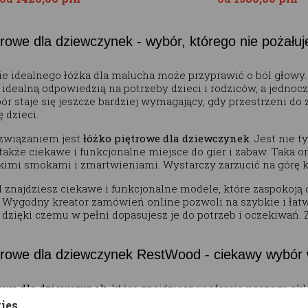
trowe dla dziewczynek - wybór, którego nie pożałuj
e idealnego łóżka dla malucha może przyprawić o ból głowy. 
 idealną odpowiedzią na potrzeby dzieci i rodziców, a jedno
r staje się jeszcze bardziej wymagający, gdy przestrzeni do 
 dzieci.
związaniem jest
łóżko piętrowe dla dziewczynek
. Jest nie 
także ciekawe i funkcjonalne miejsce do gier i zabaw. Taka 
kimi smokami i zmartwieniami. Wystarczy zarzucić na górę ko
znajdziesz ciekawe i funkcjonalne modele, które zaspokoją
. Wygodny kreator zamówień online pozwoli na szybkie i ł
, dzięki czemu w pełni dopasujesz je do potrzeb i oczekiwań
trowe dla dziewczynek RestWood - ciekawy wybór 
owe dla dziewczynek
, które znajdziesz w ofercie naszego skl
 i uniwersalne, ale jednocześnie ciekawe wizualnie konstruk
kies