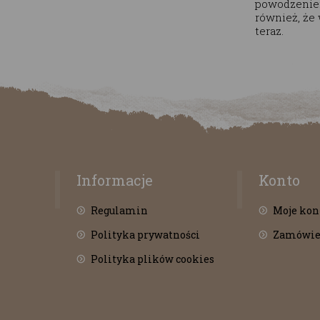
powodzeniem
również, że
teraz.
Informacje
Konto
Regulamin
Moje kon
Polityka prywatności
Zamówie
Polityka plików cookies