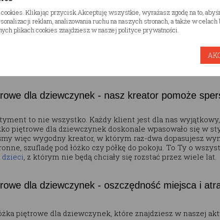
two maluchów, ale stanowią także unikalny element dekorac
 cookies. Klikając przycisk Akceptuję wszystkie, wyrażasz zgodę na to, aby
nstrukcja wykonana z solidnego drewna sosnowego zapewnia b
onalizacji reklam, analizowania ruchu na naszych stronach, a także w celac
ych plikach cookies znajdziesz w naszej polityce prywatności.
ono, nie skrzypi i nie przewraca się, a bezpieczeństwo jest p
, który znajdziesz w naszej ofercie, przeszedł szereg surow
AK
twa dla Twojego dziecka. Z całą odpowiedzialnością możemy w
i
, znajdziesz je właśnie u nas.
trowe dla dziewczynek - nasz kreator pomoże spe
rtyment to nie wszystko. Każdy klient jest dla nas wyjątkow
óżko piętrowe dla dziewczynek doskonale wpasowało się w styl
my więc wygodny kreator, w którym raz-dwa dopasujesz wymiar
hronne, szufladę pod łóżko czy półkę do pokoju. To Ty o wsz
 dzieci
, z którym nie będą chciały się rozstać przez wiele lat
trowe dla dziewczynek - oszczędność miejsca i atr
żka piętrowe dla dziewczynek, które znajdziesz w naszej aktu