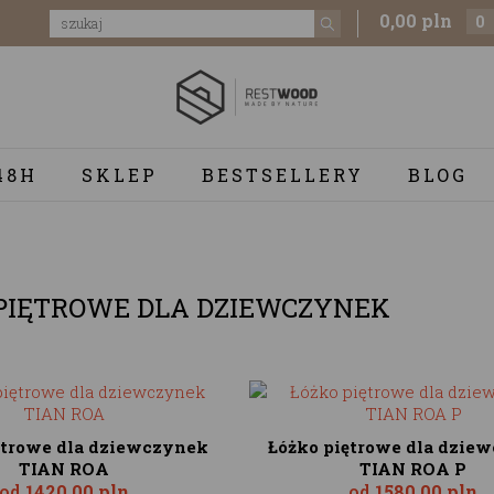
0,00 pln
0
48H
SKLEP
BESTSELLERY
BLOG
PIĘTROWE DLA DZIEWCZYNEK
ętrowe dla dziewczynek
Łóżko piętrowe dla dzie
TIAN ROA
TIAN ROA P
od
1420,00 pln
od
1580,00 pln