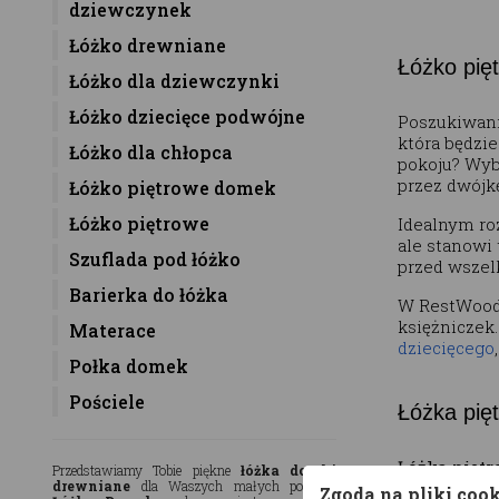
dziewczynek
Łóżko drewniane
Łóżko pię
Łóżko dla dziewczynki
Łóżko dziecięce podwójne
Poszukiwani
która będzie
Łóżko dla chłopca
pokoju? Wybó
przez dwójkę
Łóżko piętrowe domek
Łóżko piętrowe
Idealnym ro
ale stanowi 
Szuflada pod łóżko
przed wszel
Barierka do łóżka
W RestWood 
księżniczek
Materace
dziecięcego
Połka domek
Pościele
Łóżka pię
Łóżka piętr
Przedstawiamy Tobie piękne
łóżka domki
drewniane
dla Waszych małych pociech.
razu. Proste
Zgoda na pliki coo