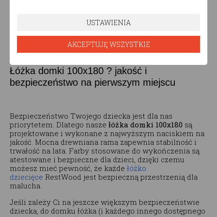
wygodę i wystarczającą przestrzeń zarówno do snu, jak
i relaksu i zabawy. Sama konstrukcja nie zajmuje zaś
wiele miejsca, dzięki czemu unikalne łóżko domek
USTAWIENIA
zmieścisz w nawet małym pokoju.
AKCEPTUJĘ WSZYSTKIE
Łóżka domki 100x180 ? jakość i
bezpieczeństwo na pierwszym miejscu
Bezpieczeństwo Twojego dziecka jest dla nas
priorytetem. Dlatego nasze
łóżka domki 100x180
są
projektowane i wykonane z najwyższym naciskiem na
jakość. Mocna drewniana rama zapewnia stabilność i
trwałość na lata. Farby stosowane do wykończenia są
atestowane i bezpieczne dla dzieci, dzięki czemu
możesz mieć pewność, że każde
łóżko
dziecięce
RestWood jest bezpieczną przestrzenią dla
malucha.
Jeśli zależy Ci na jeszcze większym bezpieczeństwie
dziecka, do domku łóżka (i każdego innego dostępnego