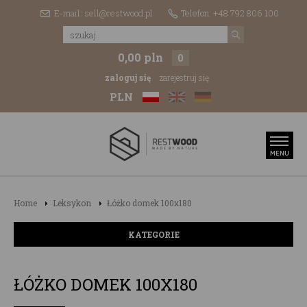
E-mail: sell@restwood.pl
Telefon: +48 792 806 100
0,00 pln
0
zaloguj się
zarejestruj się
PLN
Home
Leksykon
Łóżko domek 100x180
KATEGORIE
ŁÓŻKO DOMEK 100X180