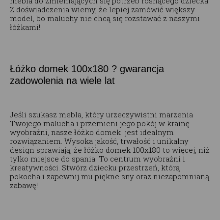
mebla do zmieniających się potrzeb rosnącego dziecka.
Z doświadczenia wiemy, że lepiej zamówić większy
model, bo maluchy nie chcą się rozstawać z naszymi
łóżkami!
Łóżko domek 100x180 ? gwarancja
zadowolenia na wiele lat
Jeśli szukasz mebla, który urzeczywistni marzenia
Twojego malucha i przemieni jego pokój w krainę
wyobraźni, nasze łóżko domek jest idealnym
rozwiązaniem. Wysoka jakość, trwałość i unikalny
design sprawiają, że łóżko domek 100x180 to więcej, niż
tylko miejsce do spania. To centrum wyobraźni i
kreatywności. Stwórz dziecku przestrzeń, którą
pokocha i zapewnij mu piękne sny oraz niezapomnianą
zabawę!