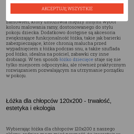
Łóżko 120x200 dla chłopca
spełnia oczekiwania nie
AKCEPTUJĘ WSZYSTKIE
tylko pod względem estetyki, ale również
praktyczności. Oferujemy wygodny konfigurator
zamówień, który umożliwia między innymi wybór
koloru malowania ramy, dostosowanego do stylu
pokoju dziecka. Dodatkowo dostępne są akcesoria
zwiększające funkcjonalność łóżka, takie jak barierki
zabezpieczające, które chronią malucha przed
wypadnięciem z łóżka podczas snu, a także szuflada
pod łóżko, idealna na pościel, zabawki czy inne
drobiazgi. W ten sposób
łóżko dziecięce
staje się nie
tylko miejscem odpoczynku, ale również praktycznym
rozwiązaniem pozwalającym na utrzymanie porządku
w pokoju.
Łóżka dla chłopców 120x200 - trwałość,
estetyka i ekologia
Wybierając łóżka dla chłopców 120x200 z naszego