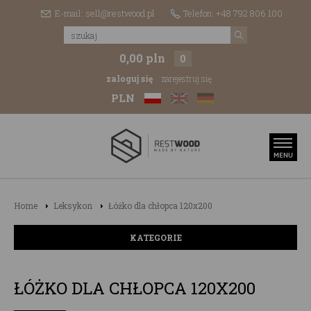
E-mail: sell@restwood.pl
Telefon: +48 792 806 100
0,00 pln
0
zaloguj się
zarejestruj się
PLN
Home
Leksykon
Łóżko dla chłopca 120x200
KATEGORIE
ŁÓŻKO DLA CHŁOPCA 120X200