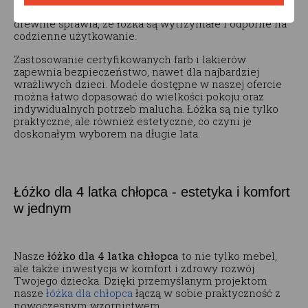
dzieci, jak i rodziców. Konstrukcja oparta na solidnym
drewnie sprawia, że łóżka są wytrzymałe i odporne na
codzienne użytkowanie.
Zastosowanie certyfikowanych farb i lakierów
zapewnia bezpieczeństwo, nawet dla najbardziej
wrażliwych dzieci. Modele dostępne w naszej ofercie
można łatwo dopasować do wielkości pokoju oraz
indywidualnych potrzeb malucha. Łóżka są nie tylko
praktyczne, ale również estetyczne, co czyni je
doskonałym wyborem na długie lata.
Łóżko dla 4 latka chłopca - estetyka i komfort
w jednym
Nasze
łóżko dla 4 latka chłopca
to nie tylko mebel,
ale także inwestycja w komfort i zdrowy rozwój
Twojego dziecka. Dzięki przemyślanym projektom
nasze
łóżka dla chłopca
łączą w sobie praktyczność z
nowoczesnym wzornictwem.