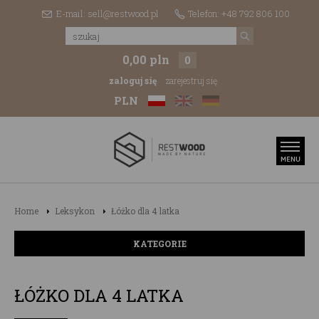
E-mail: sell@restwood.pl
Telefon: +48 792 806 100
0,00 pln
0
zaloguj się
zarejestruj się
PLN
Home
Leksykon
Łóżko dla 4 latka
KATEGORIE
ŁÓŻKO DLA 4 LATKA