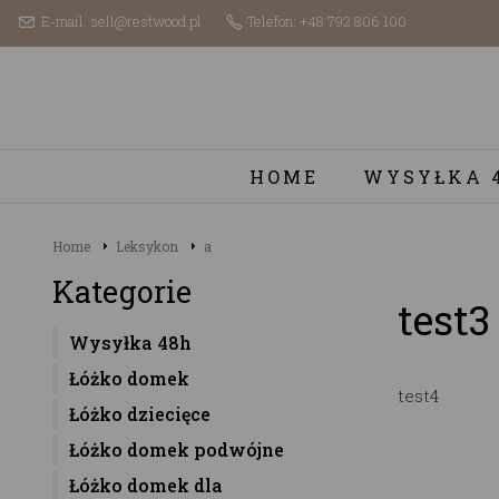
E-mail: sell@restwood.pl
Telefon: +48 792 806 100
HOME
WYSYŁKA 
Home
Leksykon
a
Kategorie
test3
Wysyłka 48h
Łóżko domek
test4
Łóżko dziecięce
Łóżko domek podwójne
Łóżko domek dla