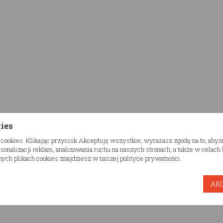
kies
 cookies. Klikając przycisk Akceptuję wszystkie, wyrażasz zgodę na to, aby
onalizacji reklam, analizowania ruchu na naszych stronach, a także w celac
ych plikach cookies znajdziesz w naszej polityce prywatności.
AK