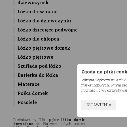
dziewczynek
Łóżko drewniane
Łóżko dla dziewczynki
Łóżko dziecięce podwójne
Łóżko dla chłopca
Łóżko piętrowe domek
Łóżko piętrowe
Szuflada pod łóżko
Zgoda na pliki coo
Barierka do łóżka
Witryna wykorzystuje pliki
Materace
marketingowych, w tym pers
informacji o wykorzystywan
Połka domek
Pościele
USTAWIENIA
Przedstawiamy Tobie piękne
łóżka domki
drewniane
dla Waszych małych pociech.