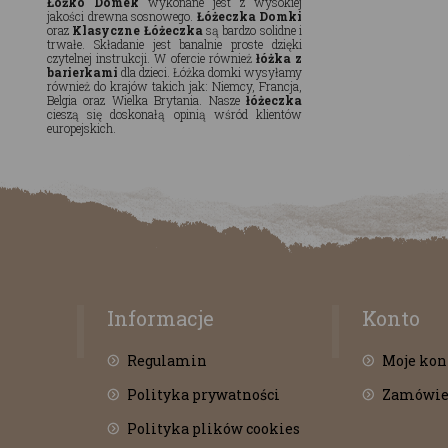
Łóżko Domek
wykonane jest z wysokiej
jakości drewna sosnowego.
Łóżeczka Domki
oraz
Klasyczne Łóżeczka
są bardzo solidne i
trwałe. Składanie jest banalnie proste dzięki
czytelnej instrukcji. W ofercie również
łóżka z
barierkami
dla dzieci. Łóżka domki wysyłamy
również do krajów takich jak: Niemcy, Francja,
Belgia oraz Wielka Brytania. Nasze
łóżeczka
cieszą się doskonałą opinią wśród klientów
europejskich.
Informacje
Konto
Regulamin
Moje kon
Polityka prywatności
Zamówie
Polityka plików cookies