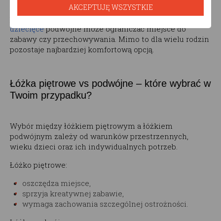
AKCEPTUJĘ WSZYSTKIE
Do wad można zaliczyć większe zapotrzebowanie na
przestrzeń. W mniejszych pokojach
łóżko
dziecięce
podwójne może ograniczać miejsce do
zabawy czy przechowywania. Mimo to dla wielu rodzin
pozostaje najbardziej komfortową opcją.
Łóżka piętrowe vs podwójne – które wybrać w
Twoim przypadku?
Wybór między łóżkiem piętrowym a łóżkiem
podwójnym zależy od warunków przestrzennych,
wieku dzieci oraz ich indywidualnych potrzeb.
Łóżko piętrowe:
oszczędza miejsce,
sprzyja kreatywnej zabawie,
wymaga zachowania szczególnej ostrożności.