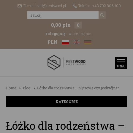
E-mail: sell@restwood.pl
Telefon: +48 792 806 100
0,00 pln
0
zaloguj się
zarejestruj się
PLN
Home
Blog
Łóżko dla rodzeństwa – piętrowe czy podwójne?
KATEGORIE
Łóżko dla rodzeństwa –