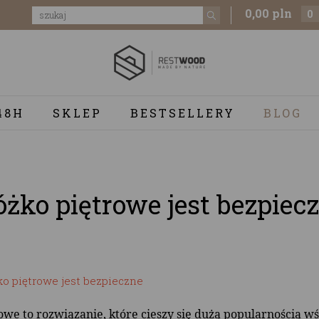
0,00 pln
0
48H
SKLEP
BESTSELLERY
BLOG
óżko piętrowe jest bezpiecz
owe to rozwiązanie, które cieszy się dużą popularnością wśr