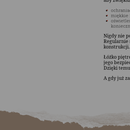
ochrania
miękkie 
oświetle
konieczn
Nigdy nie p
Regularnie 
konstrukcji.
Łóżko pięt
jego bezpie
Dzięki temu
A gdy już z