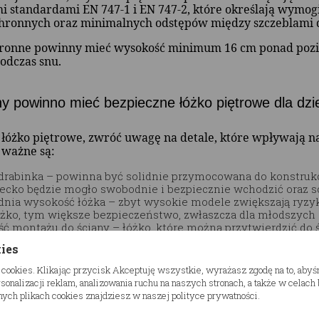
i standardami EN 747-1 i EN 747-2, które określają wymogi 
chronnych oraz minimalnych odstępów między szczeblami d
hronne powinny mieć wysokość minimum 16 cm ponad pozio
odczas snu.
hy powinno mieć bezpieczne łóżko piętrowe dla dz
łóżko piętrowe, zwróć uwagę na detale, które wpływają n
 ważne są:
 drabinka – powinna być solidnie przymocowana do konstrukcj
ecko będzie mogło swobodnie i bezpiecznie wchodzić oraz 
nia wysokość łóżka – zbyt wysokie modele zwiększają ryzy
óżko, tym większe bezpieczeństwo, zwłaszcza dla młodszych 
ć montażu do ściany – łóżko, które można przytwierdzić do ś
ego przesunięcia czy przewrócenia podczas zabaw.
kies
kże o wyborze odpowiedniego materaca. Zbyt miękki może 
 cookies. Klikając przycisk Akceptuję wszystkie, wyrażasz zgodę na to, aby
byt wysoki zmniejsza skuteczność barier ochronnych.
onalizacji reklam, analizowania ruchu na naszych stronach, a także w celac
ych plikach cookies znajdziesz w naszej polityce prywatności.
aszego sklepu znajdziesz
łóżka dziecięce
, które spełniają 
h materiałów.