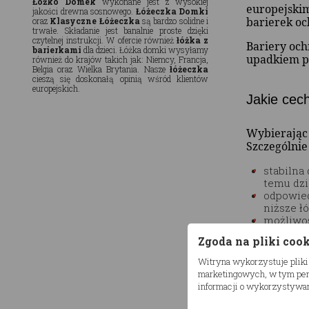
Łóżko Domek
wykonane jest z wysokiej
europejskim
jakości drewna sosnowego.
Łóżeczka Domki
barierek o
oraz
Klasyczne Łóżeczka
są bardzo solidne i
trwałe. Składanie jest banalnie proste dzięki
czytelnej instrukcji. W ofercie również
łóżka z
Bariery oc
barierkami
dla dzieci. Łóżka domki wysyłamy
upadkiem p
również do krajów takich jak: Niemcy, Francja,
Belgia oraz Wielka Brytania. Nasze
łóżeczka
cieszą się doskonałą opinią wśród klientów
europejskich.
Jakie cec
Wybierając 
Szczególnie
stabilna
temu dzi
odpowied
niższe ł
możliwoś
ryzyko j
Zgoda na pliki coo
Pamiętaj ta
Witryna wykorzystuje pliki
natomiast z
marketingowych, w tym pers
informacji o wykorzystywan
W ofercie n
naturalnyc