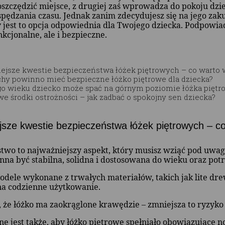
szczędzić miejsce, z drugiej zaś wprowadza do pokoju dzi
pędzania czasu. Jednak zanim zdecydujesz się na jego zak
zy jest to opcja odpowiednia dla Twojego dziecka. Podpowi
nkcjonalne, ale i bezpieczne.
ejsze kwestie bezpieczeństwa łóżek piętrowych – co warto 
chy powinno mieć bezpieczne łóżko piętrowe dla dziecka?
go wieku dziecko może spać na górnym poziomie łóżka pięt
e środki ostrożności – jak zadbać o spokojny sen dziecka?
jsze kwestie bezpieczeństwa łóżek piętrowych – c
two to najważniejszy aspekt, który musisz wziąć pod uwa
na być stabilna, solidna i dostosowana do wieku oraz pot
dele wykonane z trwałych materiałów, takich jak lite dr
na codzienne użytkowanie.
, że łóżko ma zaokrąglone krawędzie – zmniejsza to ryzyk
e jest także, aby łóżko piętrowe spełniało obowiązujące 