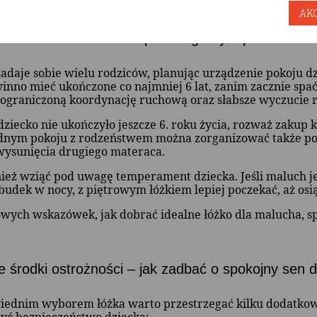
AK
o wieku dziecko może spać na górnym poziomie łó
zadaje sobie wielu rodziców, planując urządzenie pokoju dz
inno mieć ukończone co najmniej 6 lat, zanim zacznie spa
 ograniczoną koordynację ruchową oraz słabsze wyczucie 
 dziecko nie ukończyło jeszcze 6. roku życia, rozważ zakup 
ednym pokoju z rodzeństwem można zorganizować także po
wysunięcia drugiego materaca.
eż wziąć pod uwagę temperament dziecka. Jeśli maluch j
budek w nocy, z piętrowym łóżkiem lepiej poczekać, aż osi
wych wskazówek, jak dobrać idealne łóżko dla malucha, s
 środki ostrożności – jak zadbać o spokojny sen 
iednim wyborem łóżka warto przestrzegać kilku dodatkow
yć bezpieczeństwo dziecka: