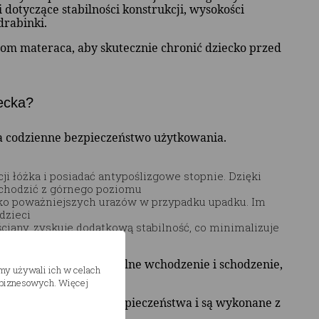
dotyczące stabilności konstrukcji, wysokości
rabinki.
m materaca, aby skutecznie chronić dziecko przed
iecka?
a codzienne bezpieczeństwo użytkowania.
i łóżka i posiadać antypoślizgowe stopnie. Dzięki
schodzić z górnego poziomu
ko poważniejszych urazów w przypadku upadku. Im
dzieci
ciany, zyskuje dodatkową stabilność, co minimalizuje
utrudnić dziecku stabilne wchodzenie i schodzenie,
śmy używali ich w celach
h biznesowych. Więcej
najwyższe standardy bezpieczeństwa i są wykonane z