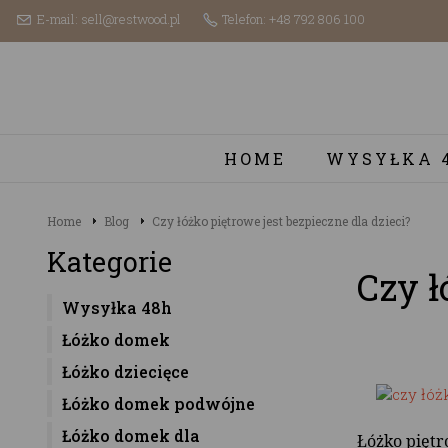
E-mail: sell@restwood.pl
Telefon: +48 792 806 100
HOME
WYSYŁKA 
Home
Blog
Czy łóżko piętrowe jest bezpieczne dla dzieci?
Kategorie
Czy ł
Wysyłka 48h
Łóżko domek
Łóżko dziecięce
Łóżko domek podwójne
Łóżko domek dla
Łóżko piętr