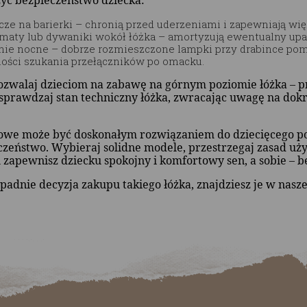
cze na barierki – chronią przed uderzeniami i zapewniają wi
maty lub dywaniki wokół łóżka – amortyzują ewentualny up
nie nocne – dobrze rozmieszczone lampki przy drabince poma
ości szukania przełączników po omacku.
ozwalaj dzieciom na zabawę na górnym poziomie łóżka – pr
sprawdzaj stan techniczny łóżka, zwracając uwagę na dokrę
rowe może być doskonałym rozwiązaniem do dziecięcego p
czeństwo. Wybieraj solidne modele, przestrzegaj zasad użyt
 zapewnisz dziecku spokojny i komfortowy sen, a sobie – 
apadnie decyzja zakupu takiego łóżka, znajdziesz je w nasze