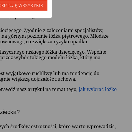
CEPTUJĘ WSZYSTKIE
żka piętrowego?
iecięcego. Zgodnie z zaleceniami specjalistów,
ć na górnym poziomie łóżka piętrowego. Młodsze
równowagi, co zwiększa ryzyko upadku.
klasycznego niskiego łóżka dziecięcego. Wspólne
przez wybór takiego modelu łóżka, który ma
est wyjątkowo ruchliwy lub ma tendencję do
ągnie większą dojrzałość ruchową.
prawdź nasz artykuł na temat tego,
jak wybrać łóżko
dziecka?
ych środków ostrożności, które warto wprowadzić,