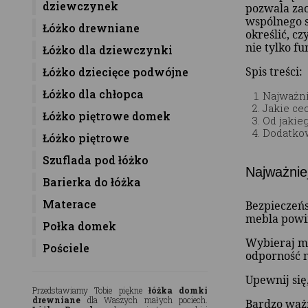
dziewczynek
pozwala zao
wspólnego s
Łóżko drewniane
określić, c
nie tylko fu
Łóżko dla dziewczynki
Spis treści:
Łóżko dziecięce podwójne
Łóżko dla chłopca
Najważni
Jakie ce
Łóżko piętrowe domek
Od jakie
Dodatkow
Łóżko piętrowe
Szuflada pod łóżko
Najważnie
Barierka do łóżka
Materace
Bezpieczeńs
mebla powin
Połka domek
Wybieraj mo
Pościele
odporność 
Upewnij się
Przedstawiamy Tobie piękne
łóżka domki
drewniane
dla Waszych małych pociech.
Bardzo ważn