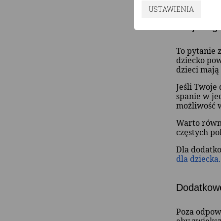
USTAWIENIA
Od jakieg
To pytanie 
dziecko pow
dzieci mają
Jeśli Twoje
spanie w j
możliwość 
Warto równi
częstych po
Dla dodatko
dla dziecka.
Dodatkowe
Poza odpow
aby zwiększ