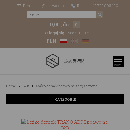
E-mail: sell@restwood.pl
Telefon: +48 792 806 100
0,00 pln
0
zaloguj się
zarejestruj się
PLN
Home
B2B
Łóżko domek podwójne zagęszczone
KATEGORIE