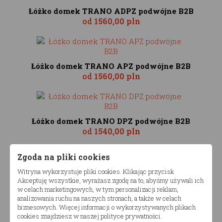
Łóżko domek TRANO ADPZ podwójne B2B
od
1560,00 pln
Łóżko domek TRANO APZ podwójne B2B
od
1560,00 pln
Łóżko domek TRANO DPZ podwójne B2B
od
1540,00 pln
Zgoda na pliki cookies
Witryna wykorzystuje pliki cookies. Klikając przycisk
Łóżko domek TRANO PZ podwójne B2B
Akceptuję wszystkie, wyrażasz zgodę na to, abyśmy używali ich
od
1540,00 pln
w celach marketingowych, w tym personalizacji reklam,
analizowania ruchu na naszych stronach, a także w celach
biznesowych. Więcej informacji o wykorzystywanych plikach
cookies znajdziesz w naszej polityce prywatności.