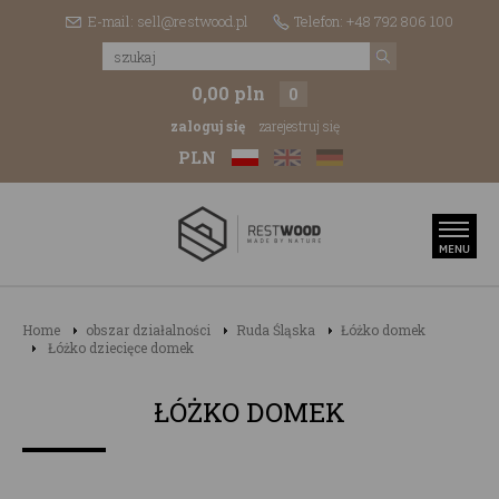
E-mail: sell@restwood.pl
Telefon: +48 792 806 100
0,00 pln
0
zaloguj się
zarejestruj się
PLN
Home
obszar działalności
Ruda Śląska
Łóżko domek
Łóżko dziecięce domek
ŁÓŻKO DOMEK