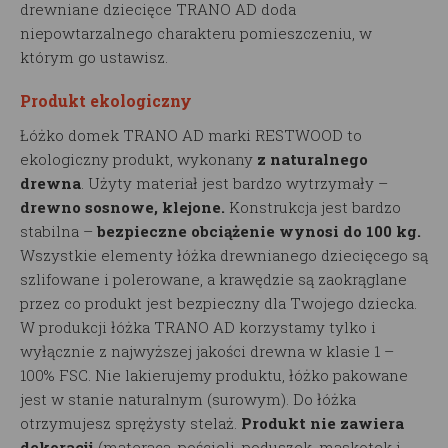
drewniane dziecięce TRANO AD doda
niepowtarzalnego charakteru pomieszczeniu, w
którym go ustawisz.
Produkt ekologiczny
Łóżko domek TRANO AD marki RESTWOOD to
ekologiczny produkt, wykonany
z naturalnego
drewna
. Użyty materiał jest bardzo wytrzymały –
drewno sosnowe, klejone.
Konstrukcja jest bardzo
stabilna –
bezpieczne obciążenie wynosi do 100 kg.
Wszystkie elementy łóżka drewnianego dziecięcego są
szlifowane i polerowane, a krawędzie są zaokrąglane
przez co produkt jest bezpieczny dla Twojego dziecka.
W produkcji łóżka TRANO AD korzystamy tylko i
wyłącznie z najwyższej jakości drewna w klasie 1 –
100% FSC. Nie lakierujemy produktu, łóżko pakowane
jest w stanie naturalnym (surowym). Do łóżka
otrzymujesz sprężysty stelaż.
Produkt nie zawiera
dekoracji
(materaca, pościeli, poduszek, maskotek i