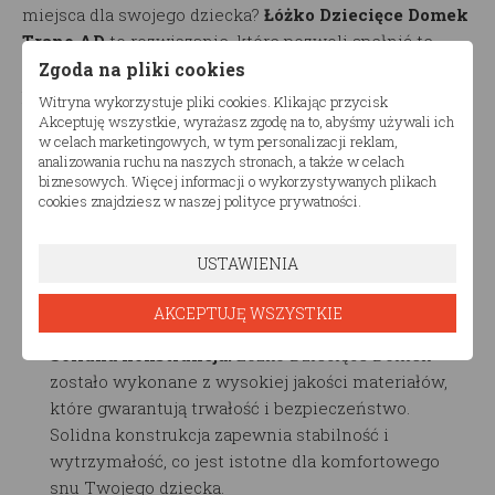
miejsca dla swojego dziecka?
Łóżko Dziecięce Domek
Trano AD
to rozwiązanie, które pozwoli spełnić te
marzenia! To niezwykłe i urocze łóżko, które
Zgoda na pliki cookies
przeniesie Twoje dziecko do krainy wyobraźni i
Witryna wykorzystuje pliki cookies. Klikając przycisk
zabawy.
Akceptuję wszystkie, wyrażasz zgodę na to, abyśmy używali ich
w celach marketingowych, w tym personalizacji reklam,
analizowania ruchu na naszych stronach, a także w celach
Główne cechy produktu:
biznesowych. Więcej informacji o wykorzystywanych plikach
cookies znajdziesz w naszej polityce prywatności.
Design w formie domku:
Łóżko
ma wyjątkowy
design przypominający uroczy domek. To nie tylko
USTAWIENIA
miejsce do spania, ale również przestrzeń do
zabawy, snucia opowieści i spełniania dziecięcych
AKCEPTUJĘ WSZYSTKIE
marzeń.
Solidna konstrukcja:
Łóżko Dziecięce Domek
zostało wykonane z wysokiej jakości materiałów,
które gwarantują trwałość i bezpieczeństwo.
Solidna konstrukcja zapewnia stabilność i
wytrzymałość, co jest istotne dla komfortowego
snu Twojego dziecka.