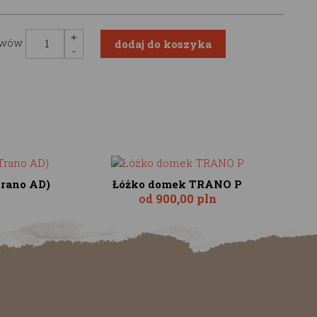
awów
Trano AD)
Łóżko domek TRANO P
od
900,00 pln