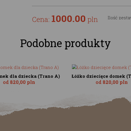
1000.00
Cena:
pln
Ilość zest
Podobne produkty
mek dla dziecka (Trano A)
Łóżko dziecięce domek (
od
820,00 pln
od
820,00 pln