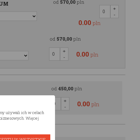
od
570,00
pln
IUM
0.00
pln
od
570,00
pln
0.00
pln
od
450,00
pln
0.00
pln
śmy używali ich w celach
h biznesowych. Więcej
CEPTUJĘ WSZYSTKIE