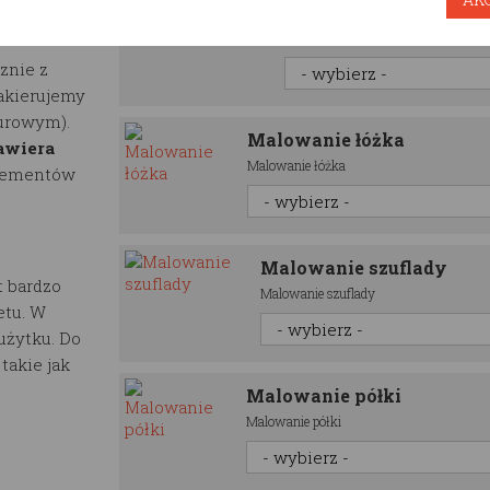
Półka domek RESTW
rzez co
Półka domek RESTWOOD
znie z
lakierujemy
surowym).
Malowanie łóżka
awiera
Malowanie łóżka
elementów
Malowanie szuflady
 bardzo
Malowanie szuflady
etu. W
użytku. Do
akie jak
Malowanie półki
Malowanie półki