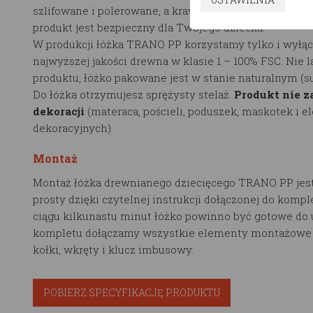
szlifowane i polerowane, a krawędzie są zaokrąglane p
produkt jest bezpieczny dla Twojego dziecka.
W produkcji łóżka TRANO PP korzystamy tylko i wyłąc
najwyższej jakości drewna w klasie 1 – 100% FSC. Nie 
produktu, łóżko pakowane jest w stanie naturalnym (
Do łóżka otrzymujesz sprężysty stelaż.
Produkt nie z
dekoracji
(materaca, pościeli, poduszek, maskotek i 
dekoracyjnych).
Montaż
Montaż łóżka drewnianego dziecięcego TRANO PP jest
prosty dzięki czytelnej instrukcji dołączonej do kompl
ciągu kilkunastu minut łóżko powinno być gotowe do 
kompletu dołączamy wszystkie elementy montażowe t
kołki, wkręty i klucz imbusowy.
POBIERZ SPECYFIKACJĘ PRODUKTU