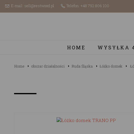
E-mail: sell@restwood.pl
Telefon: +48 792 806 100
HOME
WYSYŁKA 
Home
obszar działalności
Ruda Śląska
Łóżko domek
Łó