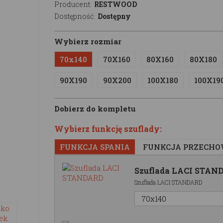
Producent:
RESTWOOD
Dostępność:
Dostępny
Wybierz rozmiar
70x140
70X160
80X160
80X180
90X190
90X200
100X180
100X19
Dobierz do kompletu
Wybierz funkcję szuflady:
FUNKCJA SPANIA
FUNKCJA PRZECH
Szuflada LACI STAN
Szuflada LACI STANDARD