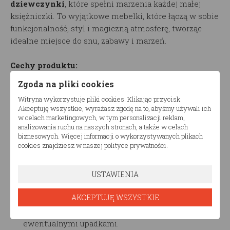
dziewczynki
, które spełni marzenia każdej małej
księżniczki. To wyjątkowe mebelki, które łączą w sobie
funkcjonalność, styl i magiczną atmosferę, tworząc
idealne miejsce do snu, zabawy i marzeń.
Cechy produktu:
Zgoda na pliki cookies
Design w stylu domeczku: łóżko zostało
Witryna wykorzystuje pliki cookies. Klikając przycisk
zaprojektowane tak, aby przypominało urokliwy
Akceptuję wszystkie, wyrażasz zgodę na to, abyśmy używali ich
domek, co nadaje sypialni dziecka niepowtarzalny
w celach marketingowych, w tym personalizacji reklam,
urok. Front łóżka posiada otwierane okienko z
analizowania ruchu na naszych stronach, a także w celach
biznesowych. Więcej informacji o wykorzystywanych plikach
dekoracyjnymi zasłonami, które dodają uroku i
cookies znajdziesz w naszej polityce prywatności.
zachęcają do kreatywnej zabawy.
Bezpieczeństwo na pierwszym miejscu: Produkt
został wykonany z dbałością o najwyższe standardy
USTAWIENIA
bezpieczeństwa. Solidna konstrukcja i staranne
AKCEPTUJĘ WSZYSTKIE
wykończenie zapewniają, że łóżko jest stabilne i
trwałe, a wysokie boki zabezpieczają dziecko przed
ewentualnymi upadkami.