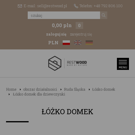
E-mail: sell@restwood.pl
Telefon: +48 792 806 100
0,00 pln
0
zaloguj się
zarejestruj się
PLN
Home
obszar działalności
Ruda Śląska
Łóżko domek
Łóżko domek dla dziewczynki
ŁÓŻKO DOMEK