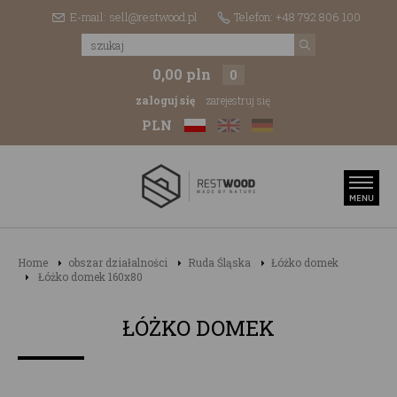
E-mail: sell@restwood.pl
Telefon: +48 792 806 100
0,00 pln
0
zaloguj się
zarejestruj się
PLN
Home
obszar działalności
Ruda Śląska
Łóżko domek
Łóżko domek 160x80
ŁÓŻKO DOMEK