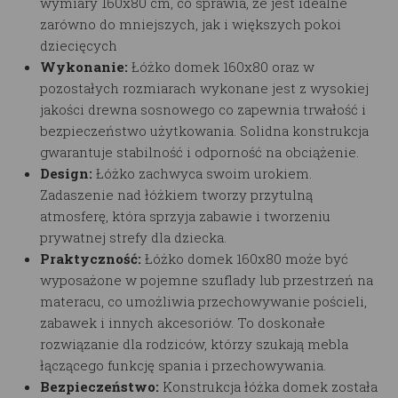
wymiary 160x80 cm, co sprawia, że jest idealne
zarówno do mniejszych, jak i większych pokoi
dziecięcych
Wykonanie:
Łóżko domek 160x80 oraz w
pozostałych rozmiarach
wykonane jest z wysokiej
jakości drewna sosnowego co zapewnia trwałość i
bezpieczeństwo użytkowania. Solidna konstrukcja
gwarantuje stabilność i odporność na obciążenie.
Design:
Łóżko
zachwyca swoim urokiem.
Zadaszenie nad łóżkiem tworzy przytulną
atmosferę, która sprzyja zabawie i tworzeniu
prywatnej strefy dla dziecka.
Praktyczność:
Łóżko domek 160x80
może być
wyposażone w pojemne szuflady lub przestrzeń na
materacu, co umożliwia przechowywanie pościeli,
zabawek i innych akcesoriów. To doskonałe
rozwiązanie dla rodziców, którzy szukają mebla
łączącego funkcję spania i przechowywania.
Bezpieczeństwo:
Konstrukcja łóżka domek została