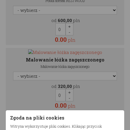
Półka domek RESTWOOD
od
600,00
pln
0.00
pln
Malowanie łóżka zagęszczonego
Malowanie łóżka zagęszczonego
od
320,00
pln
0.00
pln
Zgoda na pliki cookies
Malowanie szuflady
Witryna wykorzystuje pliki cookies. Klikając przycisk