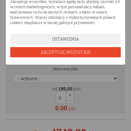
Akceptuję wszystkie, wyrażasz zgodę na to, abyśmy używali ich
Malowanie szuflady
w celach marketingowych, w tym personalizacji reklam,
analizowania ruchu na naszych stronach, a także w celach
biznesowych. Więcej informacji o wykorzystywanych plikach
od
250,00
pln
cookies znajdziesz w naszej polityce prywatności.
USTAWIENIA
0.00
pln
AKCEPTUJĘ WSZYSTKIE
Malowanie półki
Malowanie półki
od
180,00
pln
0.00
pln