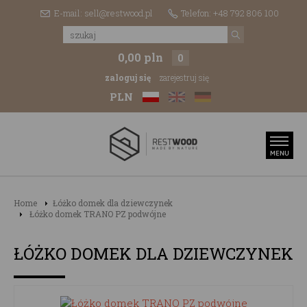
E-mail: sell@restwood.pl
Telefon: +48 792 806 100
0,00 pln
0
zaloguj się
zarejestruj się
PLN
Home
Łóżko domek dla dziewczynek
Łóżko domek TRANO PZ podwójne
ŁÓŻKO DOMEK DLA DZIEWCZYNEK