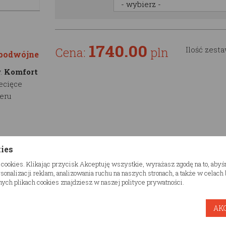
1740.00
Cena:
pln
Ilość zest
 podwójne
.
Komfort
ecięce
eru
 to
kies
na
. Użyty
 cookies. Klikając przycisk Akceptuję wszystkie, wyrażasz zgodę na to, aby
klejone.
onalizacji reklam, analizowania ruchu na naszych stronach, a także w celac
ych plikach cookies znajdziesz w naszej polityce prywatności.
enie
ianego
ą
AK
jego