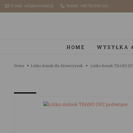
E-mail: sell@restwood.pl
Telefon: +48 792 806 100
HOME
WYSYŁKA 
Home
Łóżko domek dla dziewczynek
Łóżko domek TRANO DP