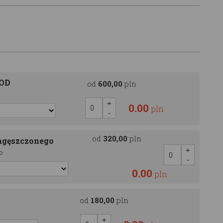
OOD
od
600,00
pln
0.00
pln
od
320,00
pln
agęszczonego
o
0.00
pln
od
180,00
pln