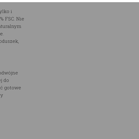
lko i
0% FSC. Nie
aturalnym
e.
poduszek,
odwójne
ej do
yć gotowe
ty