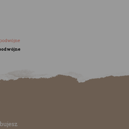
podwójne
bujesz