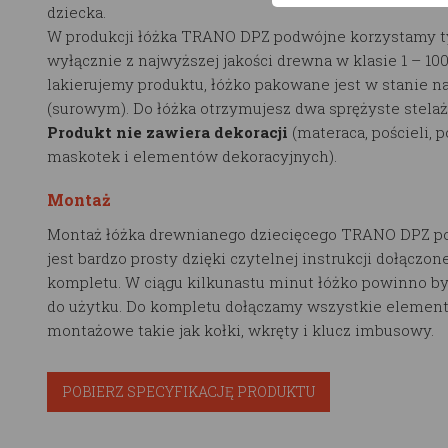
dziecka.
W produkcji łóżka TRANO DPZ podwójne korzystamy ty
wyłącznie z najwyższej jakości drewna w klasie 1 – 10
lakierujemy produktu, łóżko pakowane jest w stanie n
(surowym). Do łóżka otrzymujesz dwa sprężyste stelaż
Produkt nie zawiera dekoracji
(materaca, pościeli, 
maskotek i elementów dekoracyjnych).
Montaż
Montaż łóżka drewnianego dziecięcego TRANO DPZ p
jest bardzo prosty dzięki czytelnej instrukcji dołączon
kompletu. W ciągu kilkunastu minut łóżko powinno b
do użytku. Do kompletu dołączamy wszystkie elemen
montażowe takie jak kołki, wkręty i klucz imbusowy.
POBIERZ SPECYFIKACJĘ PRODUKTU