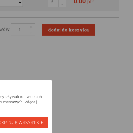
0.00
pln
awów
śmy używali ich w celach
h biznesowych. Więcej
CEPTUJĘ WSZYSTKIE