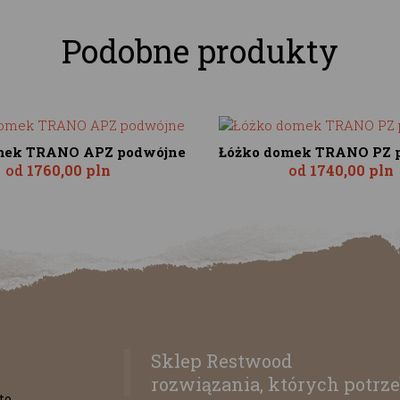
Podobne produkty
mek TRANO APZ podwójne
Łóżko domek TRANO PZ 
od
1760,00 pln
od
1740,00 pln
Sklep Restwood
rozwiązania, których potrze
to