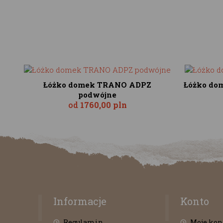
Łóżko domek TRANO ADPZ
Łóżko do
podwójne
od
1760,00 pln
Informacje
Konto
Regulamin
Moje kon