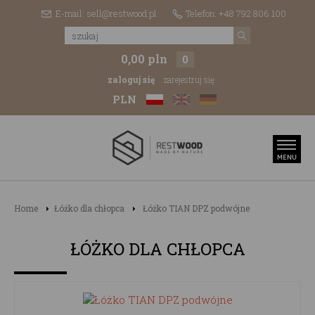
E-mail: sell@restwood.pl
Telefon: +48 792 806 100
0,00 pln
0
zaloguj się
zarejestruj się
PLN
Home
Łóżko dla chłopca
Łóżko TIAN DPZ podwójne
ŁÓŻKO DLA CHŁOPCA