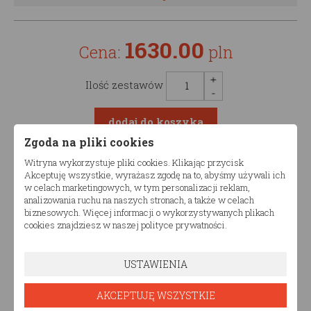
1630.00
Cena:
pln
Ilość zestawów
Zgoda na pliki cookies
Witryna wykorzystuje pliki cookies. Klikając przycisk
Opis produktu
Akceptuję wszystkie, wyrażasz zgodę na to, abyśmy używali ich
w celach marketingowych, w tym personalizacji reklam,
analizowania ruchu na naszych stronach, a także w celach
Łóżko drewniane dziecięce TIAN DPZ podwójne
biznesowych. Więcej informacji o wykorzystywanych plikach
cookies znajdziesz w naszej polityce prywatności.
Produkt dostępny w różnych konfiguracjach wymiarów.
Komfort i nowoczesny design
sprawi, że łóżko
USTAWIENIA
drewniane dziecięce TIAN DPZ podwójne doda
niepowtarzalnego charakteru pomieszczeniu, w
AKCEPTUJĘ WSZYSTKIE
którym go ustawisz.