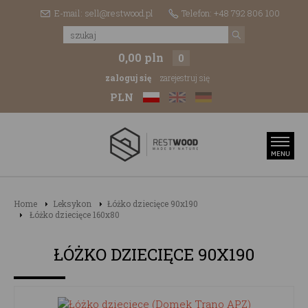
E-mail: sell@restwood.pl
Telefon: +48 792 806 100
0,00 pln
0
zaloguj się
zarejestruj się
PLN
Home
Leksykon
Łóżko dziecięce 90x190
Łóżko dziecięce 160x80
ŁÓŻKO DZIECIĘCE 90X190