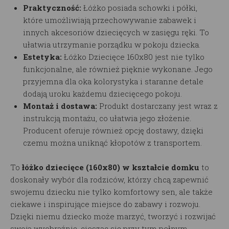
Praktyczność:
Łóżko posiada schowki i półki,
które umożliwiają przechowywanie zabawek i
innych akcesoriów dziecięcych w zasięgu ręki. To
ułatwia utrzymanie porządku w pokoju dziecka.
Estetyka:
Łóżko Dziecięce 160x80 jest nie tylko
funkcjonalne, ale również pięknie wykonane. Jego
przyjemna dla oka kolorystyka i staranne detale
dodają uroku każdemu dziecięcego pokoju.
Montaż i dostawa:
Produkt dostarczany jest wraz z
instrukcją montażu, co ułatwia jego złożenie.
Producent oferuje również opcję dostawy, dzięki
czemu można uniknąć kłopotów z transportem.
To
łóżko dziecięce (160x80) w kształcie domku
to
doskonały wybór dla rodziców, którzy chcą zapewnić
swojemu dziecku nie tylko komfortowy sen, ale także
ciekawe i inspirujące miejsce do zabawy i rozwoju.
Dzięki niemu dziecko może marzyć, tworzyć i rozwijać
swoją wyobraźnię, ciesząc się przy tym pełnym