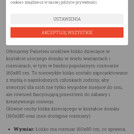
cookies znajdziesz w naszej polityce prywatności.
USTAWIENIA
Opis produktu
AKCEPTUJĘ WSZYSTKIE
Łóżko dziecięce 160x80 (Domek Trano APZ)
Oferujemy Państwu urokliwe łóżko dziecięce w
kształcie uroczego domku w wielu wariantach i
rozmiarach, w tym w bardzo popularnym rozmiarze
160x80 cm. To niezwykłe łóżko zostało zaprojektowane
z myślą o najmłodszych członkach rodziny, aby
stworzyć dla nich nie tylko wygodne miejsce do snu,
ale również fascynującą przestrzeń do zabawy i
kreatywnego rozwoju.
Główne cechy łóżka dziecięcego w kształcie domku
(160x180 oraz inne dostępne rozmiary):
Wymiar:
Łóżko ma rozmiar 160x80 cm, co sprawia,