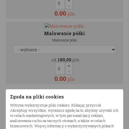
0.00
pln
Malowanie półki
Malowanie półki
od
180,00
pln
0.00
pln
Zgoda na pliki cookies
1130.00
Cena:
pln
Witryna wykorzystuje pliki cookies. Klikając przycisk
Akceptuję wszystkie, wyrażasz zgodę na to, abyśmy używali ich
w celach marketingowych, w tym personalizacji reklam,
Ilość zestawów
analizowania ruchu na naszych stronach, a także w celach
biznesowych. Więcej informacji o wykorzystywanych plikach