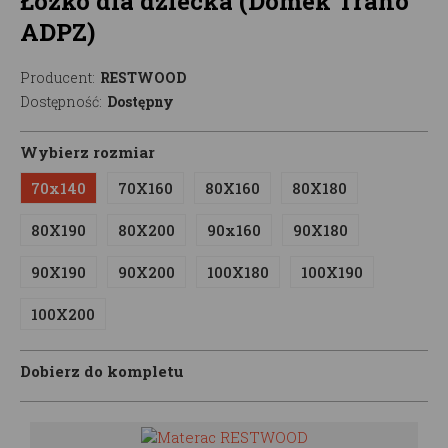
Łóżko dla dziecka (Domek Trano
ADPZ)
Producent:
RESTWOOD
Dostępność:
Dostępny
Wybierz rozmiar
70x140
70X160
80X160
80X180
80X190
80X200
90x160
90X180
90X190
90X200
100X180
100X190
100X200
Dobierz do kompletu