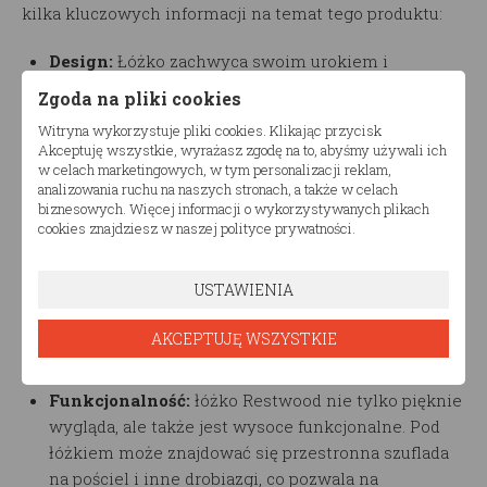
kilka kluczowych informacji na temat tego produktu:
Design:
Łóżko zachwyca swoim urokiem i
oryginalnym designem. Zaprojektowane w formie
Zgoda na pliki cookies
uroczego domku, które przeniesie Twoje dziecko w
Witryna wykorzystuje pliki cookies. Klikając przycisk
magiczny świat przygód i marzeń.
Akceptuję wszystkie, wyrażasz zgodę na to, abyśmy używali ich
Materiały najwyższej jakości:
Producent dba o
w celach marketingowych, w tym personalizacji reklam,
analizowania ruchu na naszych stronach, a także w celach
jakość swoich produktów. Łóżko zostało wykonane
biznesowych. Więcej informacji o wykorzystywanych plikach
z solidnego drewna sosnowego, co gwarantuje
cookies znajdziesz w naszej polityce prywatności.
trwałość i bezpieczeństwo użytkowania.
Bezpieczeństwo:
To Łóżko Dla Dziecka spełnia
USTAWIENIA
wszystkie standardy bezpieczeństwa, co jest
szczególnie istotne przy produktach dla dzieci.
AKCEPTUJĘ WSZYSTKIE
Wysokie boki zabezpieczają dziecko przed
wypadnięciem podczas snu.
Funkcjonalność:
łóżko Restwood nie tylko pięknie
wygląda, ale także jest wysoce funkcjonalne. Pod
łóżkiem może znajdować się przestronna szuflada
na pościel i inne drobiazgi, co pozwala na