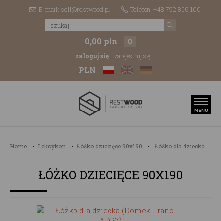
E-mail: sell@restwood.pl
Telefon: +48 792 806 100
0,00 pln
0
zaloguj się
zarejestruj się
PLN
Home
Leksykon
Łóżko dziecięce 90x190
Łóżko dla dziecka
ŁÓŻKO DZIECIĘCE 90X190