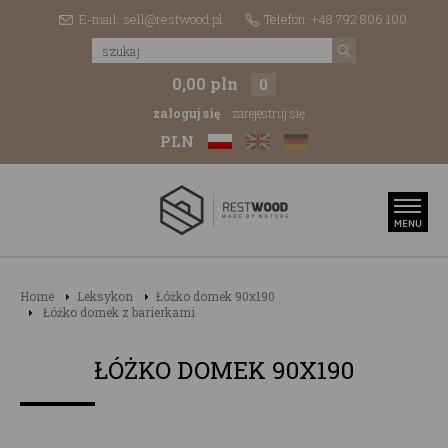
E-mail: sell@restwood.pl
Telefon: +48 792 806 100
0,00 pln
0
zaloguj się
zarejestruj się
PLN
Home
Leksykon
Łóżko domek 90x190
Łóżko domek z barierkami
ŁÓŻKO DOMEK 90X190