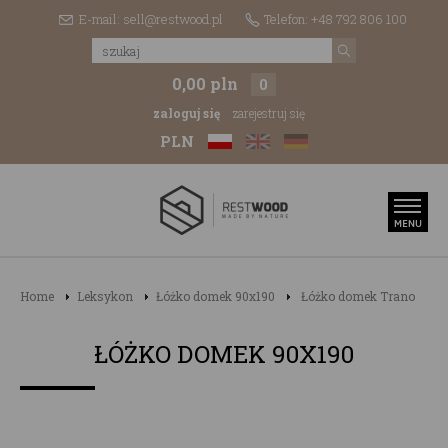
E-mail: sell@restwood.pl
Telefon: +48 792 806 100
0,00 pln
0
zaloguj się
zarejestruj się
PLN
Home
Leksykon
Łóżko domek 90x190
Łóżko domek Trano
ŁÓŻKO DOMEK 90X190