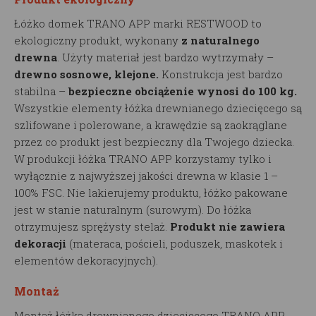
Łóżko domek TRANO APP marki RESTWOOD to
ekologiczny produkt, wykonany
z naturalnego
drewna
. Użyty materiał jest bardzo wytrzymały –
drewno sosnowe, klejone.
Konstrukcja jest bardzo
stabilna –
bezpieczne obciążenie wynosi do 100 kg.
Wszystkie elementy łóżka drewnianego dziecięcego są
szlifowane i polerowane, a krawędzie są zaokrąglane
przez co produkt jest bezpieczny dla Twojego dziecka.
W produkcji łóżka TRANO APP korzystamy tylko i
wyłącznie z najwyższej jakości drewna w klasie 1 –
100% FSC. Nie lakierujemy produktu, łóżko pakowane
jest w stanie naturalnym (surowym). Do łóżka
otrzymujesz sprężysty stelaż.
Produkt nie zawiera
dekoracji
(materaca, pościeli, poduszek, maskotek i
elementów dekoracyjnych).
Montaż
Montaż łóżka drewnianego dziecięcego TRANO APP