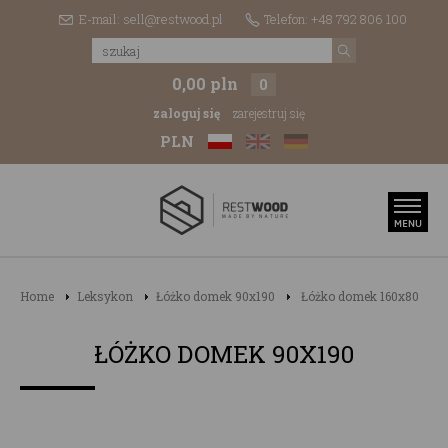
E-mail: sell@restwood.pl
Telefon: +48 792 806 100
0,00 pln
0
zaloguj się
zarejestruj się
PLN
Home
Leksykon
Łóżko domek 90x190
Łóżko domek 160x80
ŁÓŻKO DOMEK 90X190