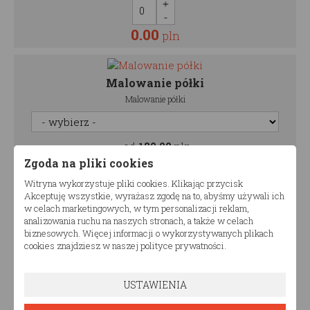
0.00
pln
Malowanie półki
Malowanie półki
od
180,00
pln
Zgoda na pliki cookies
Witryna wykorzystuje pliki cookies. Klikając przycisk
0.00
pln
Akceptuję wszystkie, wyrażasz zgodę na to, abyśmy używali ich
w celach marketingowych, w tym personalizacji reklam,
analizowania ruchu na naszych stronach, a także w celach
biznesowych. Więcej informacji o wykorzystywanych plikach
990.00
cookies znajdziesz w naszej polityce prywatności.
Cena:
pln
Ilość zestawów
USTAWIENIA