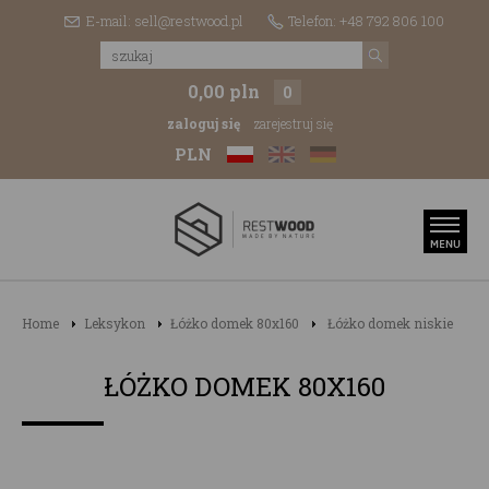
E-mail: sell@restwood.pl
Telefon: +48 792 806 100
0,00 pln
0
zaloguj się
zarejestruj się
PLN
Home
Leksykon
Łóżko domek 80x160
Łóżko domek niskie
ŁÓŻKO DOMEK 80X160