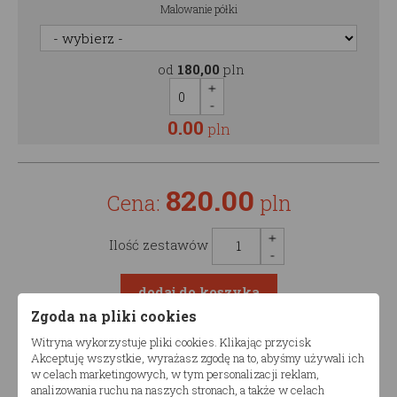
Malowanie półki
od
180,00
pln
0.00
pln
820.00
Cena:
pln
Ilość zestawów
Zgoda na pliki cookies
Witryna wykorzystuje pliki cookies. Klikając przycisk
Opis produktu
Akceptuję wszystkie, wyrażasz zgodę na to, abyśmy używali ich
w celach marketingowych, w tym personalizacji reklam,
analizowania ruchu na naszych stronach, a także w celach