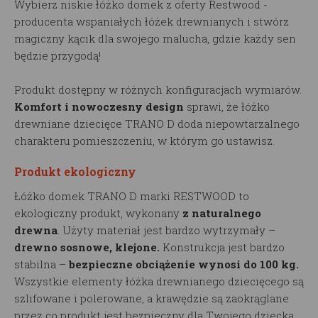
Wybierz niskie łóżko domek z oferty Restwood -
producenta wspaniałych łóżek drewnianych i stwórz
magiczny kącik dla swojego malucha, gdzie każdy sen
będzie przygodą!
Produkt dostępny w różnych konfiguracjach wymiarów.
Komfort i nowoczesny design
sprawi, że łóżko
drewniane dziecięce TRANO D doda niepowtarzalnego
charakteru pomieszczeniu, w którym go ustawisz.
Produkt ekologiczny
Łóżko domek TRANO D marki RESTWOOD to
ekologiczny produkt, wykonany
z naturalnego
drewna
. Użyty materiał jest bardzo wytrzymały –
drewno sosnowe, klejone.
Konstrukcja jest bardzo
stabilna –
bezpieczne obciążenie wynosi do 100 kg.
Wszystkie elementy łóżka drewnianego dziecięcego są
szlifowane i polerowane, a krawędzie są zaokrąglane
przez co produkt jest bezpieczny dla Twojego dziecka.