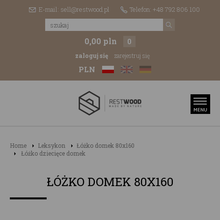
E-mail: sell@restwood.pl
Telefon: +48 792 806 100
0,00 pln
0
zaloguj się
zarejestruj się
PLN
Home
Leksykon
Łóżko domek 80x160
Łóżko dziecięce domek
ŁÓŻKO DOMEK 80X160