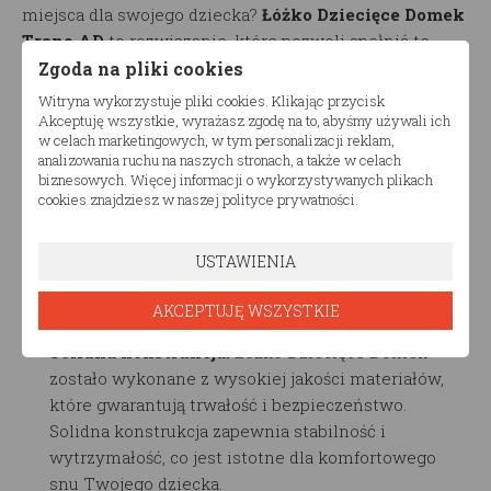
miejsca dla swojego dziecka?
Łóżko Dziecięce Domek
Trano AD
to rozwiązanie, które pozwoli spełnić te
marzenia! To niezwykłe i urocze łóżko, które
Zgoda na pliki cookies
przeniesie Twoje dziecko do krainy wyobraźni i
Witryna wykorzystuje pliki cookies. Klikając przycisk
zabawy.
Akceptuję wszystkie, wyrażasz zgodę na to, abyśmy używali ich
w celach marketingowych, w tym personalizacji reklam,
analizowania ruchu na naszych stronach, a także w celach
Główne cechy produktu:
biznesowych. Więcej informacji o wykorzystywanych plikach
cookies znajdziesz w naszej polityce prywatności.
Design w formie domku:
Łóżko
ma wyjątkowy
design przypominający uroczy domek. To nie tylko
USTAWIENIA
miejsce do spania, ale również przestrzeń do
zabawy, snucia opowieści i spełniania dziecięcych
AKCEPTUJĘ WSZYSTKIE
marzeń.
Solidna konstrukcja:
Łóżko Dziecięce Domek
zostało wykonane z wysokiej jakości materiałów,
które gwarantują trwałość i bezpieczeństwo.
Solidna konstrukcja zapewnia stabilność i
wytrzymałość, co jest istotne dla komfortowego
snu Twojego dziecka.