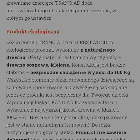
drewniane dziecięce TRANO AD doda
niepowtarzalnego charakteru pomieszczeniu, w
którym go ustawisz.
Produkt ekologiczny
Łóżko domek TRANO AD marki RESTWOOD to
ekologiczny produkt, wykonany
z naturalnego
drewna
. Użyty materiał jest bardzo wytrzymały –
drewno sosnowe, klejone.
Konstrukcja jest bardzo
stabilna –
bezpieczne obciążenie wynosi do 100 kg.
Wszystkie elementy łóżka drewnianego dziecięcego są
szlifowane i polerowane, a krawędzie są zaokrąglane
przez co produkt jest bezpieczny dla Twojego dziecka.
W produkcji łóżka TRANO AD korzystamy tylko i
wyłącznie z najwyższej jakości drewna w klasie 1 –
100% FSC. Nie lakierujemy produktu, łóżko pakowane
jest w stanie naturalnym (surowym). Do łóżka
otrzymujesz sprężysty stelaż.
Produkt nie zawiera
dekoracji
(materaca, pościeli, poduszek, maskotek i